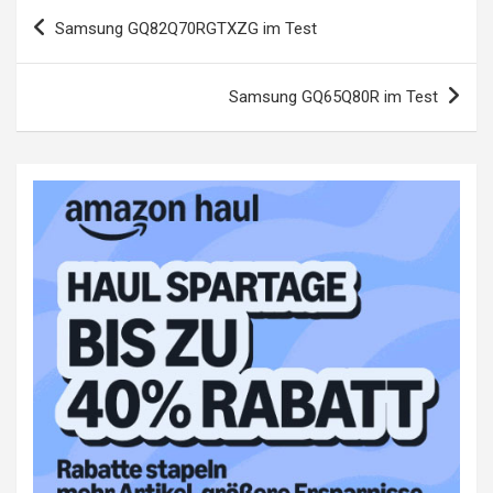
Beitragsnavigation
Samsung GQ82Q70RGTXZG im Test
Samsung GQ65Q80R im Test