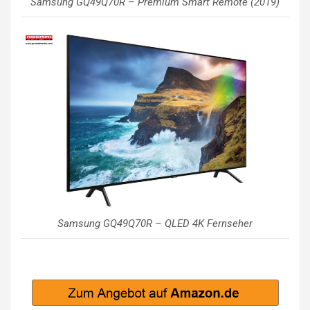
Samsung GQ49Q70R – Premium Smart Remote (2019)
Samsung GQ49Q70R – QLED 4K Fernseher