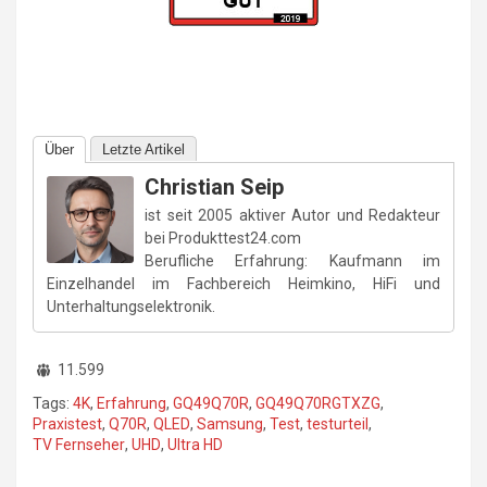
Über
Letzte Artikel
Christian Seip
ist seit 2005 aktiver Autor und Redakteur
bei Produkttest24.com
Berufliche Erfahrung: Kaufmann im
Einzelhandel im Fachbereich Heimkino, HiFi und
Unterhaltungselektronik.
11.599
Tags:
4K
,
Erfahrung
,
GQ49Q70R
,
GQ49Q70RGTXZG
,
Praxistest
,
Q70R
,
QLED
,
Samsung
,
Test
,
testurteil
,
TV Fernseher
,
UHD
,
Ultra HD