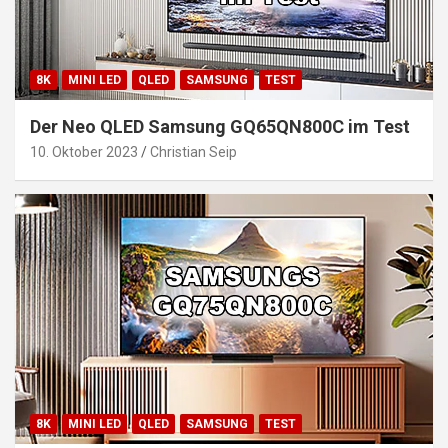
8K
MINI LED
QLED
SAMSUNG
TEST
Der Neo QLED Samsung GQ65QN800C im Test
10. Oktober 2023
Christian Seip
8K
MINI LED
QLED
SAMSUNG
TEST