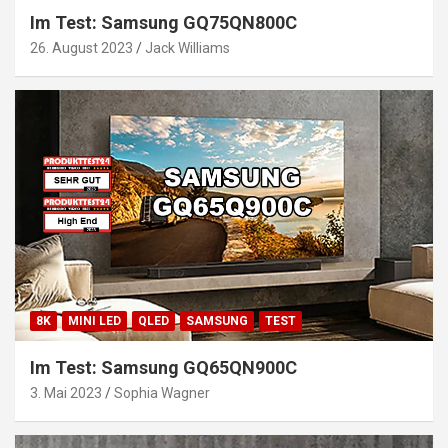
Im Test: Samsung GQ75QN800C
26. August 2023
Jack Williams
8K
MINI LED
QLED
SAMSUNG
TEST
Im Test: Samsung GQ65QN900C
3. Mai 2023
Sophia Wagner