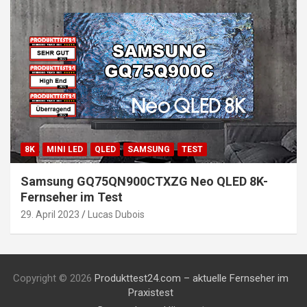
8K
MINI LED
QLED
SAMSUNG
TEST
Samsung GQ75QN900CTXZG Neo QLED 8K-
Fernseher im Test
29. April 2023
Lucas Dubois
Copyright © 2026
Produkttest24.com – aktuelle Fernseher im
Praxistest