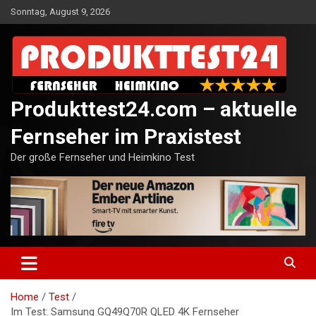
Skip
Sonntag, August 9, 2026
to
content
Produkttest24.com – aktuelle
Fernseher im Praxistest
Der große Fernseher und Heimkino Test
Home
Test
Im Test: Samsung GQ49Q70R QLED 4K Fernseher