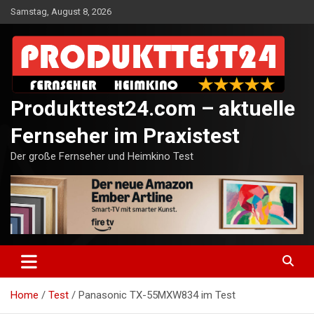
Skip
Samstag, August 8, 2026
to
content
Produkttest24.com – aktuelle
Fernseher im Praxistest
Der große Fernseher und Heimkino Test
Home
Test
Panasonic TX-55MXW834 im Test