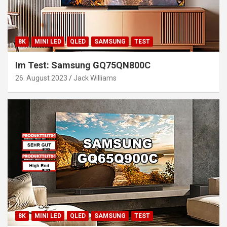
8K
MINI LED
QLED
SAMSUNG
TEST
Im Test: Samsung GQ75QN800C
26. August 2023
Jack Williams
8K
MINI LED
QLED
SAMSUNG
TEST