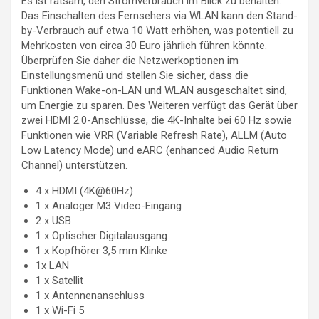
Es ist ratsam, den Stromverbrauch im Blick zu behalten:
Das Einschalten des Fernsehers via WLAN kann den Stand-
by-Verbrauch auf etwa 10 Watt erhöhen, was potentiell zu
Mehrkosten von circa 30 Euro jährlich führen könnte.
Überprüfen Sie daher die Netzwerkoptionen im
Einstellungsmenü und stellen Sie sicher, dass die
Funktionen Wake-on-LAN und WLAN ausgeschaltet sind,
um Energie zu sparen. Des Weiteren verfügt das Gerät über
zwei HDMI 2.0-Anschlüsse, die 4K-Inhalte bei 60 Hz sowie
Funktionen wie VRR (Variable Refresh Rate), ALLM (Auto
Low Latency Mode) und eARC (enhanced Audio Return
Channel) unterstützen.
4 x HDMI (4K@60Hz)
1 x Analoger M3 Video-Eingang
2 x USB
1 x Optischer Digitalausgang
1 x Kopfhörer 3,5 mm Klinke
1x LAN
1 x Satellit
1 x Antennenanschluss
1 x Wi-Fi 5