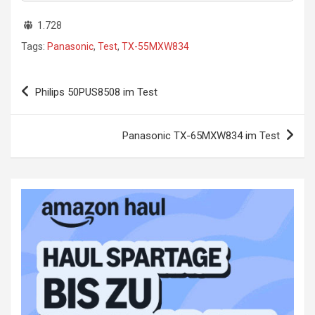
1.728
Tags:
Panasonic
,
Test
,
TX-55MXW834
Beitragsnavigation
Philips 50PUS8508 im Test
Panasonic TX-65MXW834 im Test