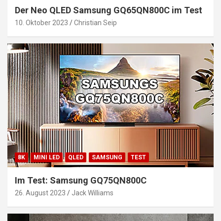
Der Neo QLED Samsung GQ65QN800C im Test
10. Oktober 2023
Christian Seip
8K
MINI LED
QLED
SAMSUNG
TEST
Im Test: Samsung GQ75QN800C
26. August 2023
Jack Williams