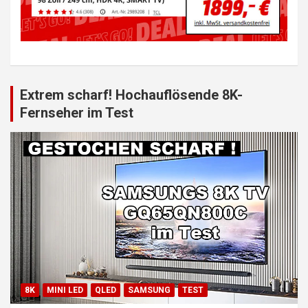
Extrem scharf! Hochauflösende 8K-
Fernseher im Test
8K
MINI LED
QLED
SAMSUNG
TEST