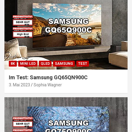
8K
MINI LED
QLED
SAMSUNG
TEST
Im Test: Samsung GQ65QN900C
3. Mai 2023
Sophia Wagner