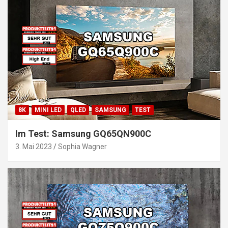
8K
MINI LED
QLED
SAMSUNG
TEST
Im Test: Samsung GQ65QN900C
3. Mai 2023
Sophia Wagner