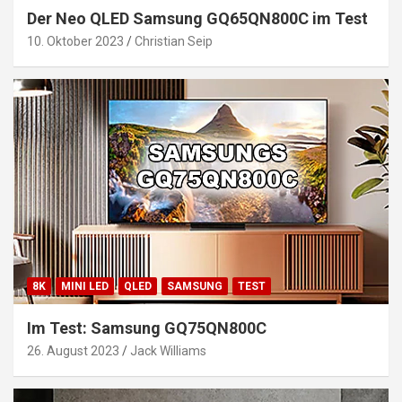
Der Neo QLED Samsung GQ65QN800C im Test
10. Oktober 2023
Christian Seip
8K
MINI LED
QLED
SAMSUNG
TEST
Im Test: Samsung GQ75QN800C
26. August 2023
Jack Williams