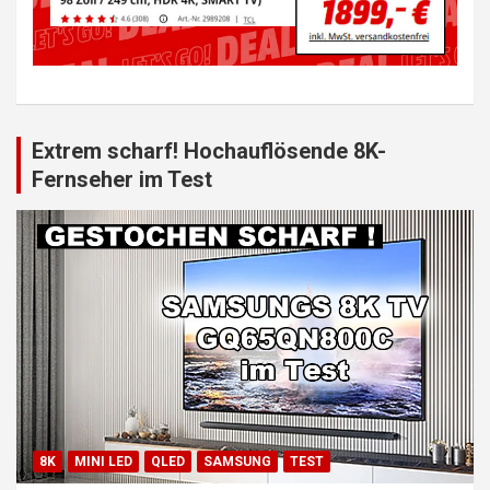
Extrem scharf! Hochauflösende 8K-
Fernseher im Test
8K
MINI LED
QLED
SAMSUNG
TEST