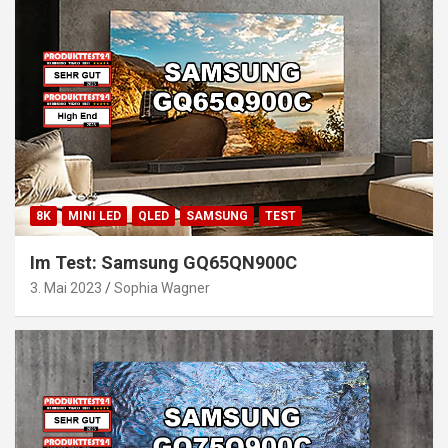
8K
MINI LED
QLED
SAMSUNG
TEST
Im Test: Samsung GQ65QN900C
3. Mai 2023
Sophia Wagner