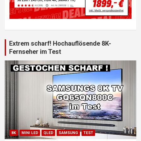
Extrem scharf! Hochauflösende 8K-
Fernseher im Test
8K
MINI LED
QLED
SAMSUNG
TEST