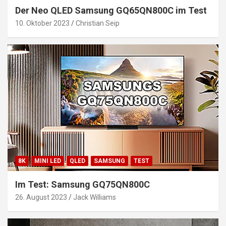
Der Neo QLED Samsung GQ65QN800C im Test
10. Oktober 2023
Christian Seip
8K
MINI LED
QLED
SAMSUNG
TEST
Im Test: Samsung GQ75QN800C
26. August 2023
Jack Williams