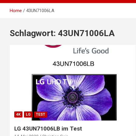
Home
43UN71006LA
Schlagwort:
43UN71006LA
4K
LG
TEST
LG 43UN71006LB im Test