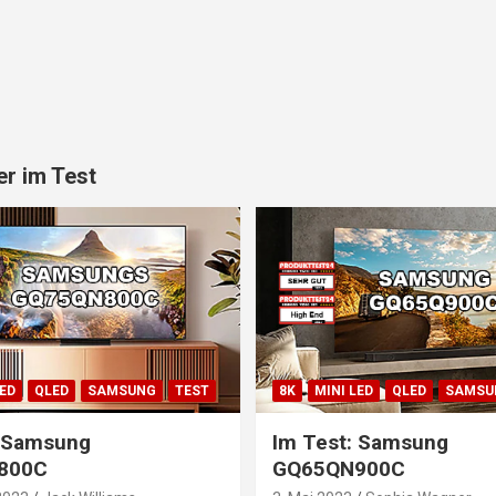
r im Test
LED
QLED
SAMSUNG
TEST
8K
MINI LED
QLED
SAMSU
: Samsung
Im Test: Samsung
800C
GQ65QN900C