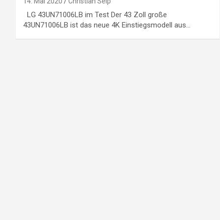
14. Mai 2020
Christian Seip
LG 43UN71006LB im Test Der 43 Zoll große
43UN71006LB ist das neue 4K Einstiegsmodell aus…