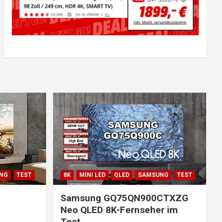
NG
TEST
8K
MINI LED
QLED
SAMSUNG
TEST
Samsung GQ75QN900CTXZG
Neo QLED 8K-Fernseher im
Test