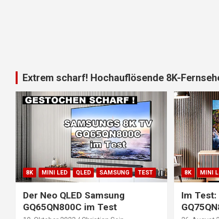
Extrem scharf! Hochauflösende 8K-Fernsehe
8K
MINI LED
QLED
SAMSUNG
TEST
8K
MINI 
Der Neo QLED Samsung
Im Test
GQ65QN800C im Test
GQ75QN