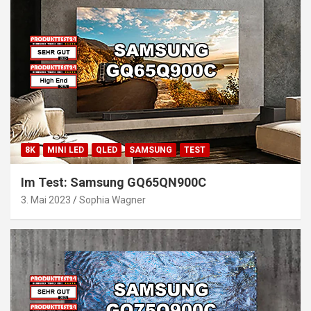
8K
MINI LED
QLED
SAMSUNG
TEST
Im Test: Samsung GQ65QN900C
3. Mai 2023
Sophia Wagner