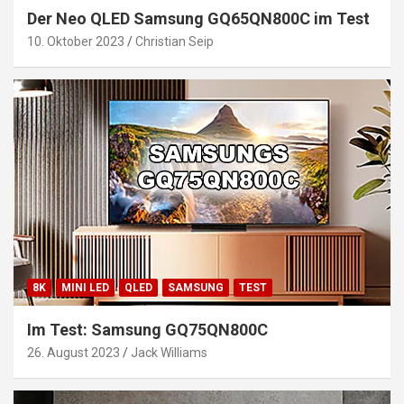
Der Neo QLED Samsung GQ65QN800C im Test
10. Oktober 2023
Christian Seip
8K
MINI LED
QLED
SAMSUNG
TEST
Im Test: Samsung GQ75QN800C
26. August 2023
Jack Williams