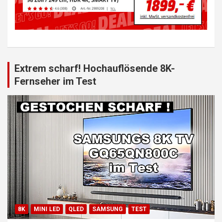
Extrem scharf! Hochauflösende 8K-
Fernseher im Test
8K
MINI LED
QLED
SAMSUNG
TEST