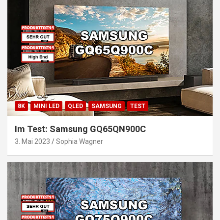
8K
MINI LED
QLED
SAMSUNG
TEST
Im Test: Samsung GQ65QN900C
3. Mai 2023
Sophia Wagner