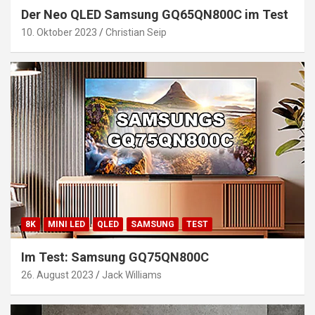
Der Neo QLED Samsung GQ65QN800C im Test
10. Oktober 2023
Christian Seip
8K
MINI LED
QLED
SAMSUNG
TEST
Im Test: Samsung GQ75QN800C
26. August 2023
Jack Williams