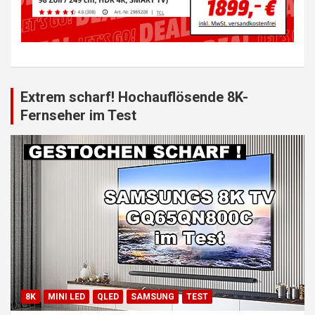
Extrem scharf! Hochauflösende 8K-
Fernseher im Test
8K
MINI LED
QLED
SAMSUNG
TEST