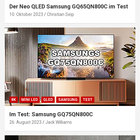
Der Neo QLED Samsung GQ65QN800C im Test
10. Oktober 2023
Christian Seip
8K
MINI LED
QLED
SAMSUNG
TEST
Im Test: Samsung GQ75QN800C
26. August 2023
Jack Williams