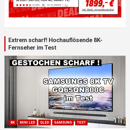
Extrem scharf! Hochauflösende 8K-
Fernseher im Test
8K
MINI LED
QLED
SAMSUNG
TEST