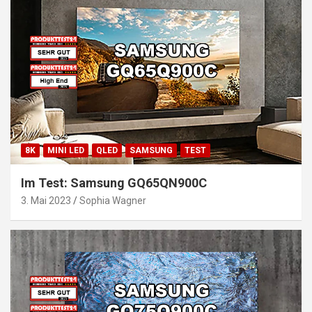
8K
MINI LED
QLED
SAMSUNG
TEST
Im Test: Samsung GQ65QN900C
3. Mai 2023
Sophia Wagner