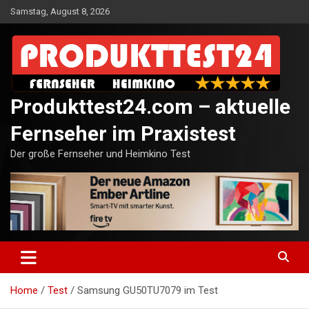
Skip
Samstag, August 8, 2026
to
content
Produkttest24.com – aktuelle
Fernseher im Praxistest
Der große Fernseher und Heimkino Test
Home
Test
Samsung GU50TU7079 im Test