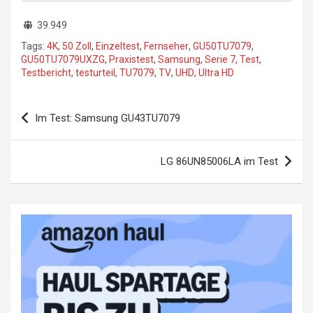
39.949
Tags:
4K
,
50 Zoll
,
Einzeltest
,
Fernseher
,
GU50TU7079
,
GU50TU7079UXZG
,
Praxistest
,
Samsung
,
Serie 7
,
Test
,
Testbericht
,
testurteil
,
TU7079
,
TV
,
UHD
,
Ultra HD
Beitragsnavigation
Im Test: Samsung GU43TU7079
LG 86UN85006LA im Test