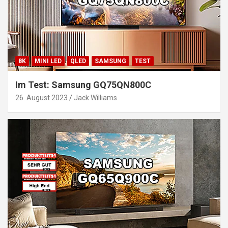
8K
MINI LED
QLED
SAMSUNG
TEST
Im Test: Samsung GQ75QN800C
26. August 2023
Jack Williams