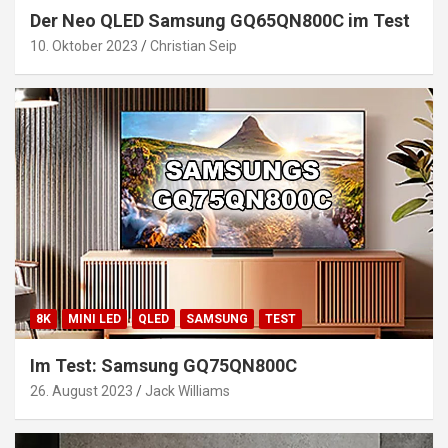
Der Neo QLED Samsung GQ65QN800C im Test
10. Oktober 2023
Christian Seip
8K
MINI LED
QLED
SAMSUNG
TEST
Im Test: Samsung GQ75QN800C
26. August 2023
Jack Williams