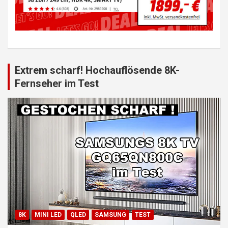
Extrem scharf! Hochauflösende 8K-
Fernseher im Test
8K
MINI LED
QLED
SAMSUNG
TEST