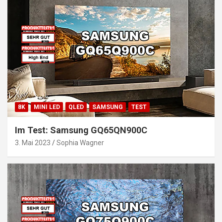
8K
MINI LED
QLED
SAMSUNG
TEST
Im Test: Samsung GQ65QN900C
3. Mai 2023
Sophia Wagner