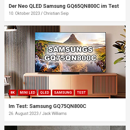
Der Neo QLED Samsung GQ65QN800C im Test
10. Oktober 2023
Christian Seip
8K
MINI LED
QLED
SAMSUNG
TEST
Im Test: Samsung GQ75QN800C
26. August 2023
Jack Williams