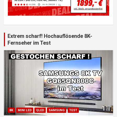
Extrem scharf! Hochauflösende 8K-
Fernseher im Test
8K
MINI LED
QLED
SAMSUNG
TEST