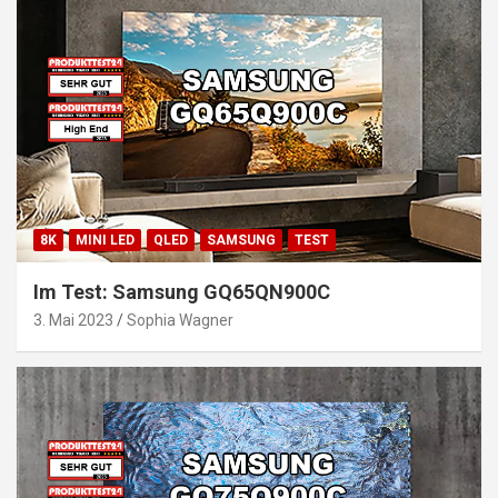
8K
MINI LED
QLED
SAMSUNG
TEST
Im Test: Samsung GQ65QN900C
3. Mai 2023
Sophia Wagner