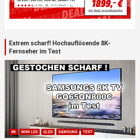
Extrem scharf! Hochauflösende 8K-
Fernseher im Test
8K
MINI LED
QLED
SAMSUNG
TEST