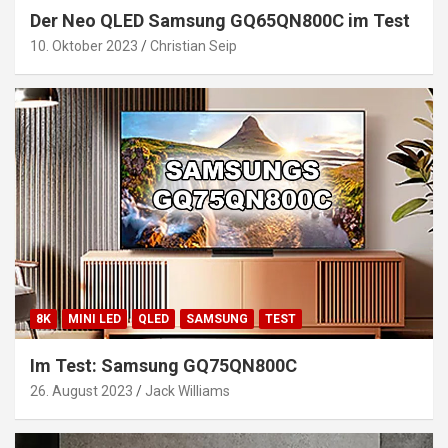
Der Neo QLED Samsung GQ65QN800C im Test
10. Oktober 2023
Christian Seip
8K
MINI LED
QLED
SAMSUNG
TEST
Im Test: Samsung GQ75QN800C
26. August 2023
Jack Williams