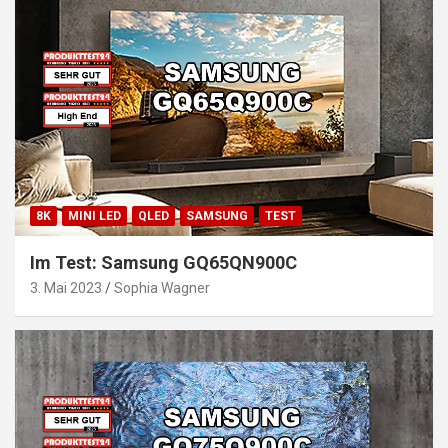
8K
MINI LED
QLED
SAMSUNG
TEST
Im Test: Samsung GQ65QN900C
3. Mai 2023
Sophia Wagner