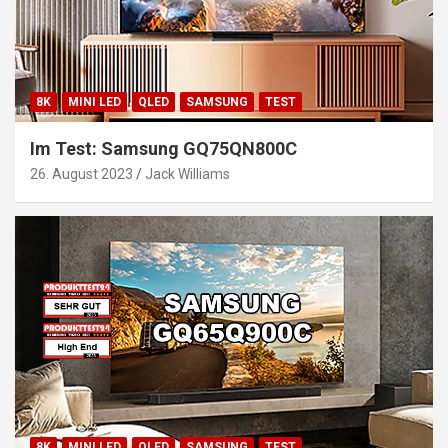
8K
MINI LED
QLED
SAMSUNG
TEST
Im Test: Samsung GQ75QN800C
26. August 2023
Jack Williams
8K
MINI LED
QLED
SAMSUNG
TEST