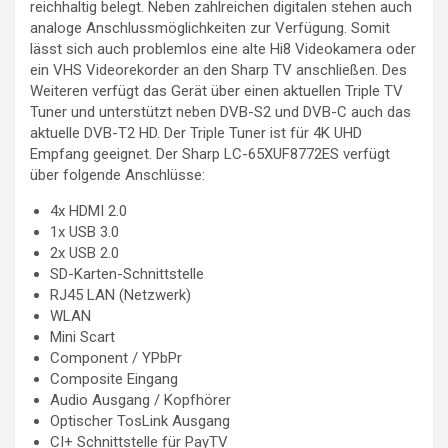
reichhaltig belegt. Neben zahlreichen digitalen stehen auch
analoge Anschlussmöglichkeiten zur Verfügung. Somit
lässt sich auch problemlos eine alte Hi8 Videokamera oder
ein VHS Videorekorder an den Sharp TV anschließen. Des
Weiteren verfügt das Gerät über einen aktuellen Triple TV
Tuner und unterstützt neben DVB-S2 und DVB-C auch das
aktuelle DVB-T2 HD. Der Triple Tuner ist für 4K UHD
Empfang geeignet. Der Sharp LC-65XUF8772ES verfügt
über folgende Anschlüsse:
4x HDMI 2.0
1x USB 3.0
2x USB 2.0
SD-Karten-Schnittstelle
RJ45 LAN (Netzwerk)
WLAN
Mini Scart
Component / YPbPr
Composite Eingang
Audio Ausgang / Kopfhörer
Optischer TosLink Ausgang
CI+ Schnittstelle für PayTV