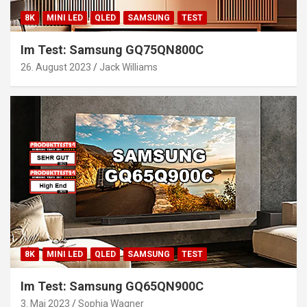
8K
MINI LED
QLED
SAMSUNG
TEST
Im Test: Samsung GQ75QN800C
26. August 2023
Jack Williams
8K
MINI LED
QLED
SAMSUNG
TEST
Im Test: Samsung GQ65QN900C
3. Mai 2023
Sophia Wagner