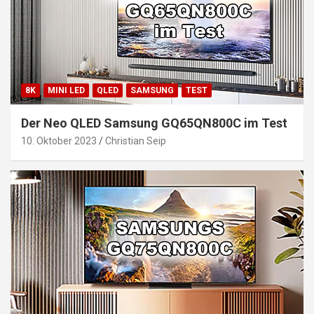
8K
MINI LED
QLED
SAMSUNG
TEST
Der Neo QLED Samsung GQ65QN800C im Test
10. Oktober 2023
Christian Seip