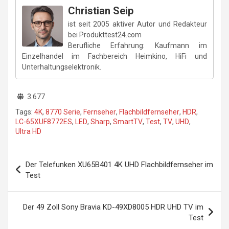
Christian Seip
ist seit 2005 aktiver Autor und Redakteur
bei Produkttest24.com
Berufliche Erfahrung: Kaufmann im
Einzelhandel im Fachbereich Heimkino, HiFi und
Unterhaltungselektronik.
3.677
Tags:
4K
,
8770 Serie
,
Fernseher
,
Flachbildfernseher
,
HDR
,
LC-65XUF8772ES
,
LED
,
Sharp
,
SmartTV
,
Test
,
TV
,
UHD
,
Ultra HD
Beitragsnavigation
Der Telefunken XU65B401 4K UHD Flachbildfernseher im
Test
Der 49 Zoll Sony Bravia KD-49XD8005 HDR UHD TV im
Test