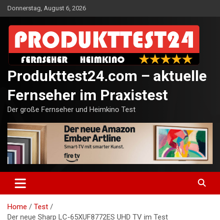
Skip
Donnerstag, August 6, 2026
to
content
Produkttest24.com – aktuelle
Fernseher im Praxistest
Der große Fernseher und Heimkino Test
Home
Test
Der neue Sharp LC-65XUF8772ES UHD TV im Test