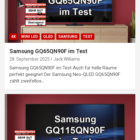
4K
MINI LED
QLED
SAMSUNG
TEST
Samsung GQ65QN90F im Test
28. September 2025
Jack Williams
Samsung GQ65QN90F im Test Auch für helle Räume
perfekt geeignet Der Samsung Neo-QLED GQ65QN90F
zählt zweifellos…