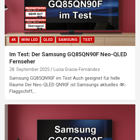
4K
MINI LED
QLED
SAMSUNG
TEST
Im Test: Der Samsung GQ85QN90F Neo-QLED
Fernseher
28. September 2025
Lucia Gracia-Fernández
Samsung GQ85QN90F im Test Auch geeignet für helle
Räume Der Neo-QLED QN90F ist Samsungs aktuelles 4K-
Flaggschiff,…