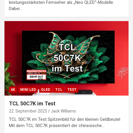
leistungsstärksten Fernseher als „Neo QLED“-Modelle.
Dabei…
4K
MINI LED
QLED
TCL
TEST
TCL 50C7K im Test
22. September 2025
Jack Williams
TCL 50C7K im Test Spitzenbild für den kleinen Geldbeutel
Mit dem TCL 50C7K präsentiert der chinesische…