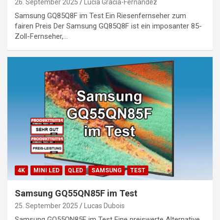
26. September 2025
Lucia Gracia-Fernández
Samsung GQ85Q8F im Test Ein Riesenfernseher zum
fairen Preis Der Samsung GQ85Q8F ist ein imposanter 85-
Zoll-Fernseher,…
4K
MINI LED
QLED
SAMSUNG
TEST
Samsung GQ55QN85F im Test
25. September 2025
Lucas Dubois
Samsung GQ55QN85F im Test Eine preiswerte Alternative