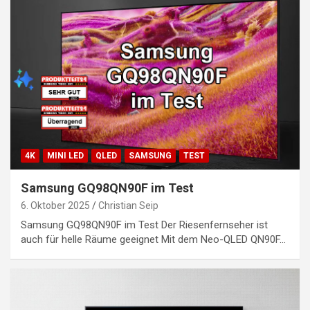
4K
MINI LED
QLED
SAMSUNG
TEST
Samsung GQ98QN90F im Test
6. Oktober 2025
Christian Seip
Samsung GQ98QN90F im Test Der Riesenfernseher ist
auch für helle Räume geeignet Mit dem Neo-QLED QN90F…