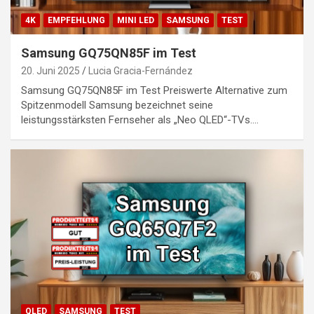
4K
EMPFEHLUNG
MINI LED
SAMSUNG
TEST
Samsung GQ75QN85F im Test
20. Juni 2025
Lucia Gracia-Fernández
Samsung GQ75QN85F im Test Preiswerte Alternative zum
Spitzenmodell Samsung bezeichnet seine
leistungsstärksten Fernseher als „Neo QLED“-TVs.…
QLED
SAMSUNG
TEST