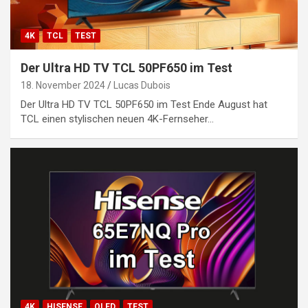
4K
TCL
TEST
Der Ultra HD TV TCL 50PF650 im Test
18. November 2024
Lucas Dubois
Der Ultra HD TV TCL 50PF650 im Test Ende August hat
TCL einen stylischen neuen 4K-Fernseher…
4K
HISENSE
QLED
TEST