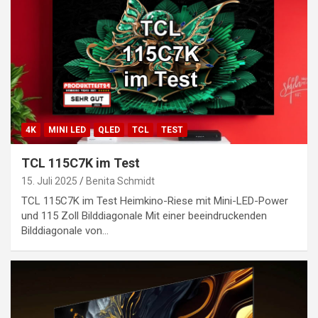
4K
MINI LED
QLED
TCL
TEST
TCL 115C7K im Test
15. Juli 2025
Benita Schmidt
TCL 115C7K im Test Heimkino-Riese mit Mini-LED-Power
und 115 Zoll Bilddiagonale Mit einer beeindruckenden
Bilddiagonale von…