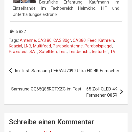
Berufliche Erfahrung: Kaufmann im
Einzelhandel im Fachbereich Heimkino, HiFi und
Unterhaltungselektronik.
5.832
Tags:
Antenne
,
CAS 80
,
CAS 80gr
,
CAS80
,
Feed
,
Kathrein
,
Koaxial
,
LNB
,
Multifeed
,
Parabolantenne
,
Parabolspiegel
,
Praxistest
,
SAT
,
Satelliten
,
Test
,
Testbericht
,
testurteil
,
TV
Beitragsnavigation
Im Test: Samsung UE65NU7099 Ultra HD 4K Fernseher
Samsung GQ65Q85RGTXZG im Test – 65 Zoll QLED 4K
Fernseher Q85R
Schreibe einen Kommentar