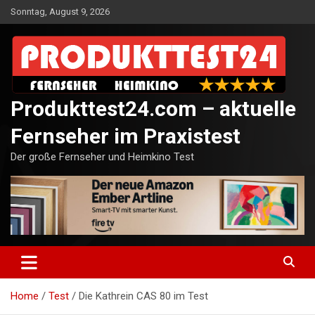
Skip
Sonntag, August 9, 2026
to
content
Produkttest24.com – aktuelle
Fernseher im Praxistest
Der große Fernseher und Heimkino Test
Home
Test
Die Kathrein CAS 80 im Test