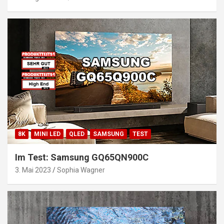
8K
MINI LED
QLED
SAMSUNG
TEST
Im Test: Samsung GQ65QN900C
3. Mai 2023
Sophia Wagner