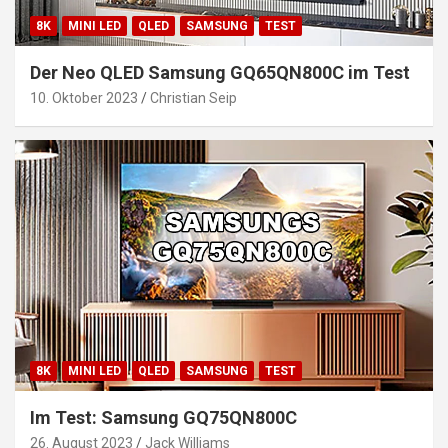
8K
MINI LED
QLED
SAMSUNG
TEST
Der Neo QLED Samsung GQ65QN800C im Test
10. Oktober 2023
Christian Seip
8K
MINI LED
QLED
SAMSUNG
TEST
Im Test: Samsung GQ75QN800C
26. August 2023
Jack Williams