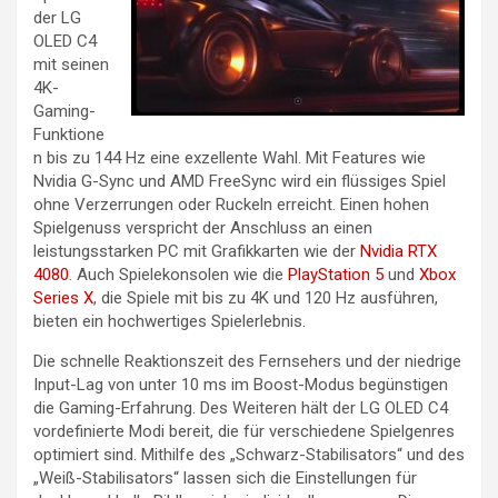
der LG
OLED C4
mit seinen
4K-
Gaming-
Funktione
n bis zu 144 Hz eine exzellente Wahl. Mit Features wie
Nvidia G-Sync und AMD FreeSync wird ein flüssiges Spiel
ohne Verzerrungen oder Ruckeln erreicht. Einen hohen
Spielgenuss verspricht der Anschluss an einen
leistungsstarken PC mit Grafikkarten wie der
Nvidia RTX
4080
. Auch Spielekonsolen wie die
PlayStation 5
und
Xbox
Series X
, die Spiele mit bis zu 4K und 120 Hz ausführen,
bieten ein hochwertiges Spielerlebnis.
Die schnelle Reaktionszeit des Fernsehers und der niedrige
Input-Lag von unter 10 ms im Boost-Modus begünstigen
die Gaming-Erfahrung. Des Weiteren hält der LG OLED C4
vordefinierte Modi bereit, die für verschiedene Spielgenres
optimiert sind. Mithilfe des „Schwarz-Stabilisators“ und des
„Weiß-Stabilisators“ lassen sich die Einstellungen für