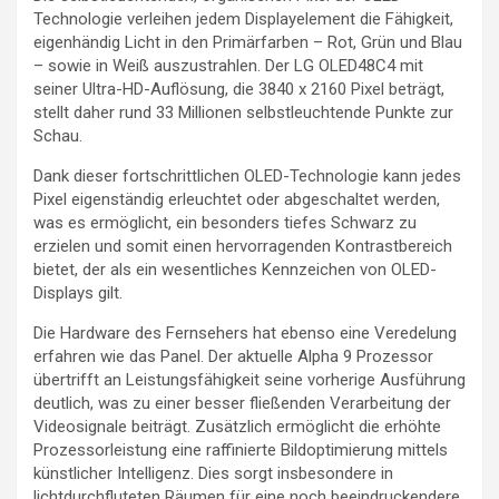
Technologie verleihen jedem Displayelement die Fähigkeit,
eigenhändig Licht in den Primärfarben – Rot, Grün und Blau
– sowie in Weiß auszustrahlen. Der LG OLED48C4 mit
seiner Ultra-HD-Auflösung, die 3840 x 2160 Pixel beträgt,
stellt daher rund 33 Millionen selbstleuchtende Punkte zur
Schau.
Dank dieser fortschrittlichen OLED-Technologie kann jedes
Pixel eigenständig erleuchtet oder abgeschaltet werden,
was es ermöglicht, ein besonders tiefes Schwarz zu
erzielen und somit einen hervorragenden Kontrastbereich
bietet, der als ein wesentliches Kennzeichen von OLED-
Displays gilt.
Die Hardware des Fernsehers hat ebenso eine Veredelung
erfahren wie das Panel. Der aktuelle Alpha 9 Prozessor
übertrifft an Leistungsfähigkeit seine vorherige Ausführung
deutlich, was zu einer besser fließenden Verarbeitung der
Videosignale beiträgt. Zusätzlich ermöglicht die erhöhte
Prozessorleistung eine raffinierte Bildoptimierung mittels
künstlicher Intelligenz. Dies sorgt insbesondere in
lichtdurchfluteten Räumen für eine noch beeindruckendere