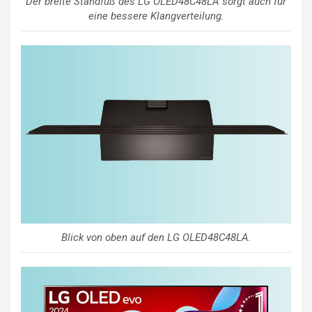
Der breite Standfuß des LG OLED48C48LA sorgt auch für
eine bessere Klangverteilung.
Blick von oben auf den LG OLED48C48LA.