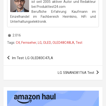
ist seit 2005 aktiver Autor und Redakteur
bei Produkttest24.com
Berufliche Erfahrung: Kaufmann im
Einzelhandel im Fachbereich Heimkino, HiFi und
Unterhaltungselektronik.
2.016
Tags:
C4
,
Fernseher
,
LG
,
OLED
,
OLED48C48LA
,
Test
Beitragsnavigation
Im Test: LG OLED83C47LA
LG 55NANO81T6A Test