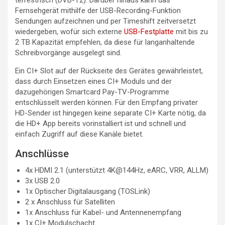
Fernsehgerät mithilfe der USB-Recording-Funktion
Sendungen aufzeichnen und per Timeshift zeitversetzt
wiedergeben, wofür sich externe
USB-Festplatte
mit bis zu
2 TB Kapazität empfehlen, da diese für langanhaltende
Schreibvorgänge ausgelegt sind.
Ein CI+ Slot auf der Rückseite des Gerätes gewährleistet,
dass durch Einsetzen eines CI+ Moduls und der
dazugehörigen Smartcard Pay-TV-Programme
entschlüsselt werden können. Für den Empfang privater
HD-Sender ist hingegen keine separate CI+ Karte nötig, da
die HD+ App bereits vorinstalliert ist und schnell und
einfach Zugriff auf diese Kanäle bietet.
Anschlüsse
4x HDMI 2.1 (unterstützt 4K@144Hz, eARC, VRR, ALLM)
3x USB 2.0
1x Optischer Digitalausgang (TOSLink)
2 x Anschluss für Satelliten
1x Anschluss für Kabel- und Antennenempfang
1x CI+ Modulschacht