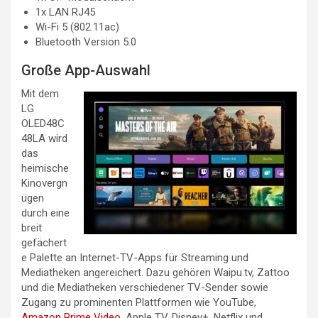
1x LAN RJ45
Wi-Fi 5 (802.11ac)
Bluetooth Version 5.0
Große App-Auswahl
Mit dem
LG
OLED48C
48LA wird
das
heimische
Kinovergn
ügen
durch eine
breit
gefächert
e Palette an Internet-TV-Apps für Streaming und
Mediatheken angereichert. Dazu gehören Waipu.tv, Zattoo
und die Mediatheken verschiedener TV-Sender sowie
Zugang zu prominenten Plattformen wie YouTube,
Amazon Prime Video
, Apple TV, Disney+, Netflix und