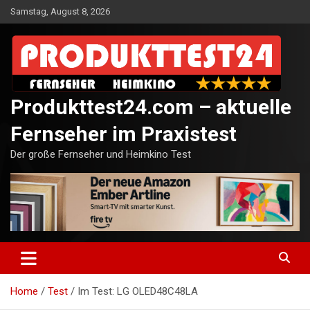
Skip
Samstag, August 8, 2026
to
content
Produkttest24.com – aktuelle
Fernseher im Praxistest
Der große Fernseher und Heimkino Test
Home
Test
Im Test: LG OLED48C48LA