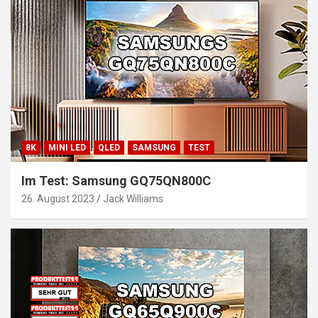
8K
MINI LED
QLED
SAMSUNG
TEST
Im Test: Samsung GQ75QN800C
26. August 2023
Jack Williams