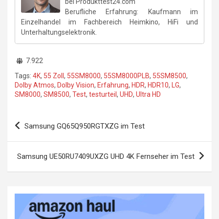
bei Produkttest24.com
Berufliche Erfahrung: Kaufmann im
Einzelhandel im Fachbereich Heimkino, HiFi und
Unterhaltungselektronik.
7.922
Tags:
4K
,
55 Zoll
,
55SM8000
,
55SM8000PLB
,
55SM8500
,
Dolby Atmos
,
Dolby Vision
,
Erfahrung
,
HDR
,
HDR10
,
LG
,
SM8000
,
SM8500
,
Test
,
testurteil
,
UHD
,
Ultra HD
Beitragsnavigation
Samsung GQ65Q950RGTXZG im Test
Samsung UE50RU7409UXZG UHD 4K Fernseher im Test