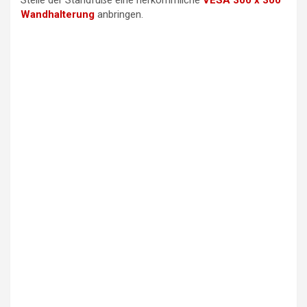
Stelle der Standfüße eine herkömmliche
VESA 300 x 300
Wandhalterung
anbringen.