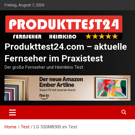
Skip
Freitag, August 7, 2026
to
content
Produkttest24.com – aktuelle
Fernseher im Praxistest
Der große Fernseher und Heimkino Test
Home
Test
LG 55SM8500 im Test