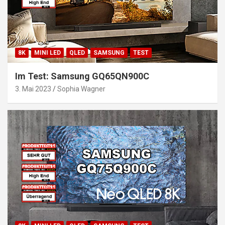
8K
MINI LED
QLED
SAMSUNG
TEST
Im Test: Samsung GQ65QN900C
3. Mai 2023
Sophia Wagner