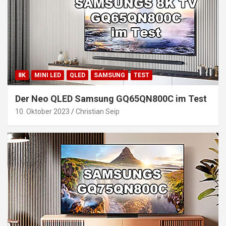
8K
MINI LED
QLED
SAMSUNG
TEST
Der Neo QLED Samsung GQ65QN800C im Test
10. Oktober 2023
Christian Seip