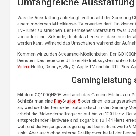
Umfangreiche Ausstattun
Was die Ausstattung anbelangt, enttäuscht der Samsung GQ
einem modernen Mittelklasse-TV erwarten darf. Ein kleiner 
TV-Tuner zu streichen. Der Fernseher unterstützt zwar DV
von unter einer Sekunde, doch das bedeutet, dass nur der 
werden kann, während das Umschalten während der Aufnahm
Kommen wir zu den Streaming-Möglichkeiten: Der GQ100QN80
Diensten. Das neue One UI Tizen-Betriebssystem unterstützt
Video
, Netflix, Disney+, Sky Q, Apple TV und die RTL Plus-App
Gamingleistung 
Mit dem GQ100QN80F wird auch das Gaming-Erlebnis großg
Schließt man eine
PlayStation 5
oder einen leistungsstarke
an, wechselt der Fernseher automatisch in den Gaming-Mo
erhöht die Bildwiederholfrequenz auf bis zu 120 Hertz. Bei
entsprechender Hardware sind sogar bis zu 144 Hertz errei
während die Eingangsverzögerung auf bemerkenswerte 9 Mi
sinkt. Aber auch ohne externe Grafikpower bietet der Ferns