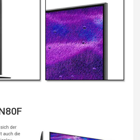
QN80F
sich der
t auch die