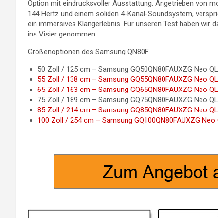
Option mit eindrucksvoller Ausstattung. Angetrieben von mo
144 Hertz und einem soliden 4-Kanal-Soundsystem, versprich
ein immersives Klangerlebnis. Für unseren Test haben wir da
ins Visier genommen.
Größenoptionen des Samsung QN80F
50 Zoll / 125 cm – Samsung GQ50QN80FAUXZG Neo QL
55 Zoll / 138 cm – Samsung GQ55QN80FAUXZG Neo QL
65 Zoll / 163 cm – Samsung GQ65QN80FAUXZG Neo QL
75 Zoll / 189 cm – Samsung GQ75QN80FAUXZG Neo QL
85 Zoll / 214 cm – Samsung GQ85QN80FAUXZG Neo QL
100 Zoll / 254 cm – Samsung GQ100QN80FAUXZG Neo 