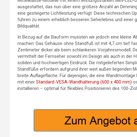
Mittelklasse-Modelle mit einem leistungsstarken Mini-LED-D
ausgestattet, das nun über eine größere Anzahl an Dimmi
eine gesteigerte Lichtleistung verfügt. Diese technischen U
führen zu einem erheblich besseren Seherlebnis und einer g
Bildqualität.
In Bezug auf die Bauform mussten wir jedoch eine kleine A
machen: Das Gehäuse ohne Standfuß ist mit 4,7 cm tief fa
Zentimeter dicker als beim schlankeren Vorjahresmodell. 
vermittelt der Fernseher sowohl im Design als auch in der H
soliden und hochwertigen Eindruck. Die mitgelieferten Sim
Standfüße erfordern aufgrund ihrer weit außen liegenden M
breite Auflagefläche. Für diejenigen, die eine Wandmontage
mit einer
Standard-VESA-Wandhalterung (600 x 400 mm)
od
installieren – optimal für flexibles Positionieren des 100-Zol