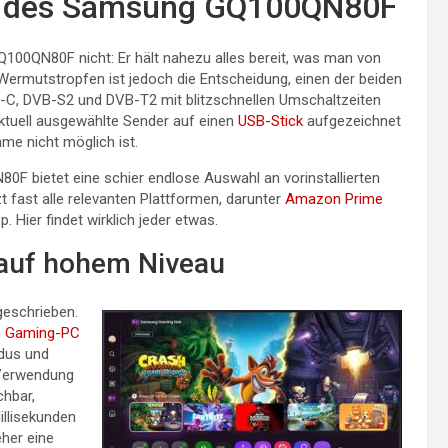
g des Samsung GQ100QN80F
100QN80F nicht: Er hält nahezu alles bereit, was man von
Wermutstropfen ist jedoch die Entscheidung, einen der beiden
B-C, DVB-S2 und DVB-T2 mit blitzschnellen Umschaltzeiten
aktuell ausgewählte Sender auf einen
USB-Stick
aufgezeichnet
e nicht möglich ist.
F bietet eine schier endlose Auswahl an vorinstallierten
 fast alle relevanten Plattformen, darunter
Amazon Prime
. Hier findet wirklich jeder etwas.
auf hohem Niveau
eschrieben.
n
Gaming-PC
dus und
 Verwendung
chbar,
llisekunden
eher eine