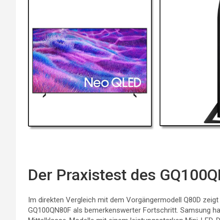
Der Praxistest des GQ100
Im direkten Vergleich mit dem Vorgängermodell Q80D zeigt 
GQ100QN80F als bemerkenswerter Fortschritt. Samsung ha