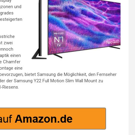
isplay
ngzonen und
pgrades
esteigerten
bstriche
st zwei
Dennoch
aptik einen
ple Chamfer
ontage eine
 bevorzugen, bietet Samsung die Möglichkeit, den Fernseher
er der Samsung Y22 Full Motion Slim Wall Mount zu
l-Riesens.