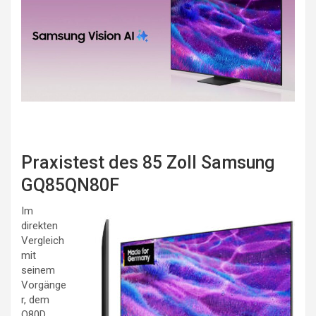
Praxistest des 85 Zoll Samsung
GQ85QN80F
Im
direkten
Vergleich
mit
seinem
Vorgänge
r, dem
Q80D,