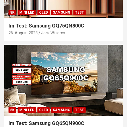
8K
MINI LED
QLED
SAMSUNG
TEST
Im Test: Samsung GQ75QN800C
26. August 2023
Jack Williams
8K
MINI LED
QLED
SAMSUNG
TEST
Im Test: Samsung GQ65QN900C