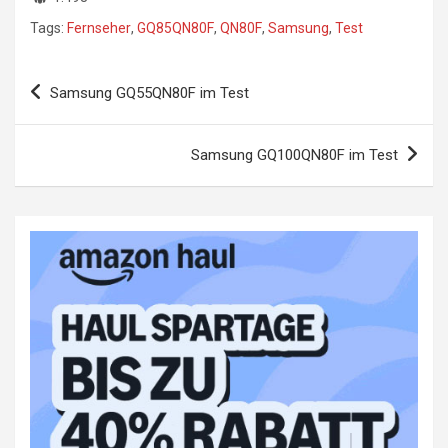
Tags:
Fernseher
,
GQ85QN80F
,
QN80F
,
Samsung
,
Test
Beitragsnavigation
Samsung GQ55QN80F im Test
Samsung GQ100QN80F im Test