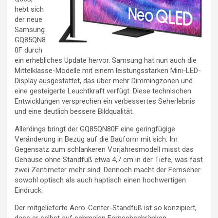
hebt sich
der neue
Samsung
GQ85QN8
0F durch
ein erhebliches Update hervor. Samsung hat nun auch die
Mittelklasse-Modelle mit einem leistungsstarken Mini-LED-
Display ausgestattet, das über mehr Dimmingzonen und
eine gesteigerte Leuchtkraft verfügt. Diese technischen
Entwicklungen versprechen ein verbessertes Seherlebnis
und eine deutlich bessere Bildqualität.
Allerdings bringt der GQ85QN80F eine geringfügige
Veränderung in Bezug auf die Bauform mit sich. Im
Gegensatz zum schlankeren Vorjahresmodell misst das
Gehäuse ohne Standfuß etwa 4,7 cm in der Tiefe, was fast
zwei Zentimeter mehr sind. Dennoch macht der Fernseher
sowohl optisch als auch haptisch einen hochwertigen
Eindruck.
Der mitgelieferte Aero-Center-Standfuß ist so konzipiert,
dass er selbst auf schmalen Fernsehschränken