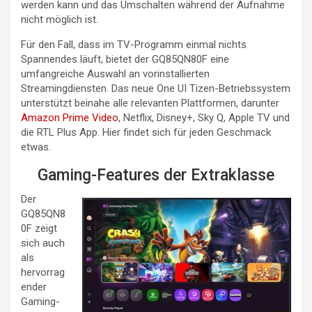
werden kann und das Umschalten während der Aufnahme
nicht möglich ist.
Für den Fall, dass im TV-Programm einmal nichts
Spannendes läuft, bietet der GQ85QN80F eine
umfangreiche Auswahl an vorinstallierten
Streamingdiensten. Das neue One UI Tizen-Betriebssystem
unterstützt beinahe alle relevanten Plattformen, darunter
Amazon Prime Video
, Netflix, Disney+, Sky Q, Apple TV und
die RTL Plus App. Hier findet sich für jeden Geschmack
etwas.
Gaming-Features der Extraklasse
Der
GQ85QN8
0F zeigt
sich auch
als
hervorrag
ender
Gaming-