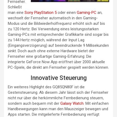
Fernseher.
Schließt
man eine
Sony PlayStation 5
oder einen
Gaming-PC
an,
wechselt der Fernseher automatisch in den Gaming-
Modus und die Bildwiederholfrequenz erhöht sich auf bis
zu 120 Hertz. Bei Verwendung eines leistungsstarken
Gaming-PCs mit entsprechender Grafikkarte sind sogar bis
zu 144 Hertz möglich, während der Input Lag
(Eingangsverzögerung) auf beeindruckende 9 Millisekunden
sinkt. Doch auch ohne externe Hardware bietet der
Fernseher eine großartige Gaming-Erfahrung: Die
integrierte GeForce Now App eröffnet über 2000 aktuelle
PC-Spiele, die direkt am Fernseher gespielt werden können.
Innovative Steuerung
Ein weiteres Highlight des GQ85QN80F ist die
Gestensteuerung. Ab diesem Jahr lässt sich der Fernseher
nicht nur über die herkömmliche Fernbedienung steuern,
sondern auch bequem mit der
Galaxy Watch
. Mit einfachen
Handbewegungen kann man den Mauszeiger bewegen und
Apps starten. Die mitgelieferte Fernbedienung verfügt