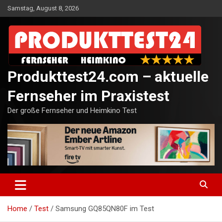
Skip
Samstag, August 8, 2026
to
content
Produkttest24.com – aktuelle
Fernseher im Praxistest
Der große Fernseher und Heimkino Test
Home
Test
Samsung GQ85QN80F im Test