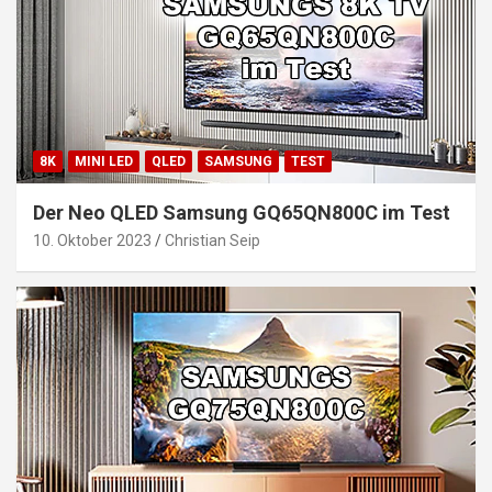
8K
MINI LED
QLED
SAMSUNG
TEST
Der Neo QLED Samsung GQ65QN800C im Test
10. Oktober 2023
Christian Seip