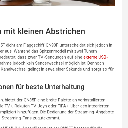
 mit kleinen Abstrichen
 dicht am Flaggschiff QN90F, unterscheidet sich jedoch in
ler aus. Während das Spitzenmodell mit zwei Tunern
as bedeutet, dass zwar TV-Sendungen auf eine
externe USB-
hme jedoch kein Senderwechsel möglich ist. Dennoch
r Kanalwechsel gelingt in etwa einer Sekunde und sorgt so für
ionen für beste Unterhaltung
bietet der QN85F eine breite Palette an vorinstallierten
ple TV+, Rakuten TV, Joyn oder FIFA+. Über den integrierten
mpliziert hinzufügen. Die Bedienung der Streaming-Angebote
rs Streaming-Fans zugutekommt.