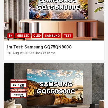
8K
MINI LED
QLED
SAMSUNG
TEST
Im Test: Samsung GQ75QN800C
26. August 2023
Jack Williams