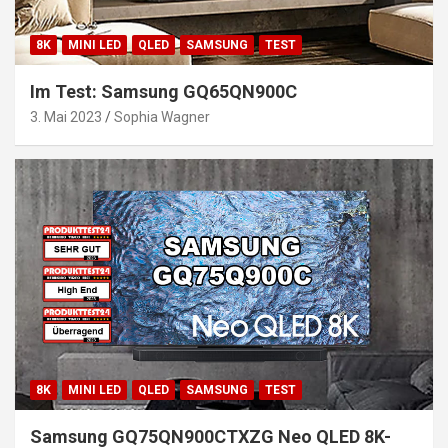
8K
MINI LED
QLED
SAMSUNG
TEST
Im Test: Samsung GQ65QN900C
3. Mai 2023
Sophia Wagner
8K
MINI LED
QLED
SAMSUNG
TEST
Samsung GQ75QN900CTXZG Neo QLED 8K-