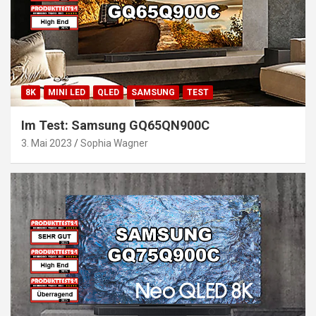
8K
MINI LED
QLED
SAMSUNG
TEST
Im Test: Samsung GQ65QN900C
3. Mai 2023
Sophia Wagner