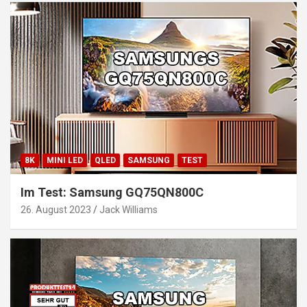
8K
MINI LED
QLED
SAMSUNG
TEST
Im Test: Samsung GQ75QN800C
26. August 2023
Jack Williams