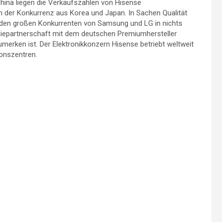
China liegen die Verkaufszahlen von Hisense
n der Konkurrenz aus Korea und Japan. In Sachen Qualität
den großen Konkurrenten von Samsung und LG in nichts
giepartnerschaft mit dem deutschen Premiumhersteller
merken ist. Der Elektronikkonzern Hisense betriebt weltweit
onszentren.