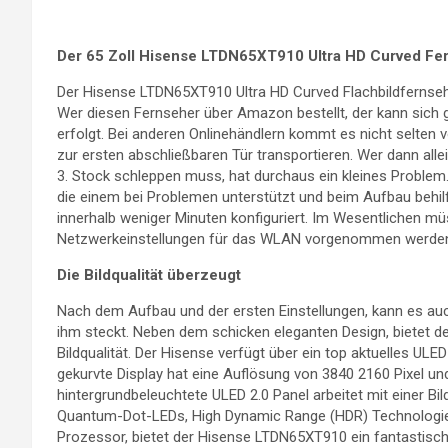
Der 65 Zoll Hisense LTDN65XT910 Ultra HD Curved Fer
Der Hisense LTDN65XT910 Ultra HD Curved Flachbildfernsehe
Wer diesen Fernseher über Amazon bestellt, der kann sich g
erfolgt. Bei anderen Onlinehändlern kommt es nicht selten vo
zur ersten abschließbaren Tür transportieren. Wer dann all
3. Stock schleppen muss, hat durchaus ein kleines Problem.
die einem bei Problemen unterstützt und beim Aufbau behilf
innerhalb weniger Minuten konfiguriert. Im Wesentlichen m
Netzwerkeinstellungen für das WLAN vorgenommen werde
Die Bildqualität überzeugt
Nach dem Aufbau und der ersten Einstellungen, kann es auch
ihm steckt. Neben dem schicken eleganten Design, bietet d
Bildqualität. Der Hisense verfügt über ein top aktuelles UL
gekurvte Display hat eine Auflösung von 3840 2160 Pixel u
hintergrundbeleuchtete ULED 2.0 Panel arbeitet mit einer B
Quantum-Dot-LEDs, High Dynamic Range (HDR) Technologie 
Prozessor, bietet der Hisense LTDN65XT910 ein fantastisch