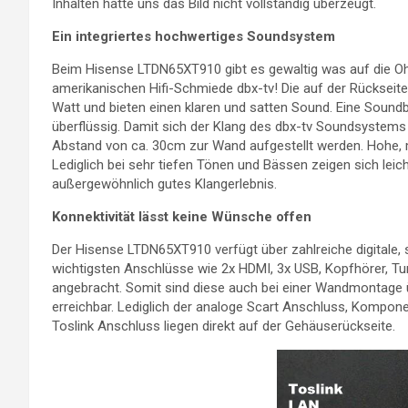
Inhalten hatte uns das Bild nicht vollständig überzeugt.
Ein integriertes hochwertiges Soundsystem
Beim Hisense LTDN65XT910 gibt es gewaltig was auf die Oh
amerikanischen Hifi-Schmiede dbx-tv! Die auf der Rückseite 
Watt und bieten einen klaren und satten Sound. Eine Sound
überflüssig. Damit sich der Klang des dbx-tv Soundsystems 
Abstand von ca. 30cm zur Wand aufgestellt werden. Hohe, m
Lediglich bei sehr tiefen Tönen und Bässen zeigen sich le
außergewöhnlich gutes Klangerlebnis.
Konnektivität lässt keine Wünsche offen
Der Hisense LTDN65XT910 verfügt über zahlreiche digitale, 
wichtigsten Anschlüsse wie 2x HDMI, 3x USB, Kopfhörer, Tun
angebracht. Somit sind diese auch bei einer Wandmontag
erreichbar. Lediglich der analoge Scart Anschluss, Kompon
Toslink Anschluss liegen direkt auf der Gehäuserückseite.