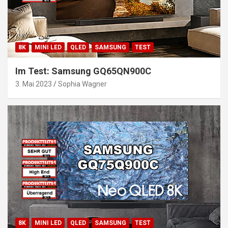
8K
MINI LED
QLED
SAMSUNG
TEST
Im Test: Samsung GQ65QN900C
3. Mai 2023
Sophia Wagner
8K
MINI LED
QLED
SAMSUNG
TEST