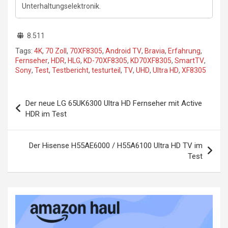
Unterhaltungselektronik.
8.511
Tags:
4K
,
70 Zoll
,
70XF8305
,
Android TV
,
Bravia
,
Erfahrung
,
Fernseher
,
HDR
,
HLG
,
KD-70XF8305
,
KD70XF8305
,
SmartTV
,
Sony
,
Test
,
Testbericht
,
testurteil
,
TV
,
UHD
,
Ultra HD
,
XF8305
Beitragsnavigation
Der neue LG 65UK6300 Ultra HD Fernseher mit Active
HDR im Test
Der Hisense H55AE6000 / H55A6100 Ultra HD TV im
Test