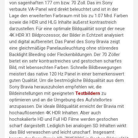
von sagenhaften 177 cm bzw. 70 Zoll. Das im Sony
verbaute VA-Panel wird direkt beleuchtet und ist in der
Lage den erweiterten Farbraum mit bis zu 1.07 Mrd. Farben
sowie die HDR und HLG Inhalte äußerst kontrastreich
darzustellen. Für eine optimale Bildqualität sorgt der neue
4K HDR X1 Bildprozessor, der Bilder in Echtzeit analysiert
und digital aufbereitet. Das Panel des Sony Bravia zeigt
eine gleichmäßige Panelausleuchtung ohne störendes
Backlight Bleeding oder Fleckenbildungen. Der 70 Zöller
bietet ein sehr kontrastreiches und gestochen scharfes
Bild, mit lebensechten Farben. Schnelle Bildbewegungen
meistert das native 120 Hz Panel in einer bemerkenswert
guten Qualität. Um die bestmögliche Bildqualität aus dem
Sony Bravia herauszuholen empfehlen wir, die
Bildeinstellungen mit geeigneten
Testbildern
zu
optimieren und an die Umgebung des Aufstellortes
anzupassen. Die ideale Bildqualität erreicht der Bravia mit
hochauflösenden 4K HDR Inhalten. Aber auch
hochskalierte HD und Full HD Filme werden gestochen
scharf dargestellt. Lediglich bei analogen SD Inhalten wirkt
das Bild verwaschen und leicht unscharf. Insgesamt