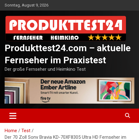
Skip
Sonntag, August 9, 2026
to
content
Produkttest24.com – aktuelle
Fernseher im Praxistest
Der große Fernseher und Heimkino Test
Home
Test
Der 70 Zoll Sony Bravia KD-70XF8305 Ultra HD Fernseher im