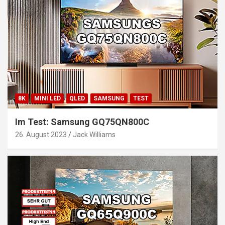
8K
MINI LED
QLED
SAMSUNG
TEST
Im Test: Samsung GQ75QN800C
26. August 2023
Jack Williams