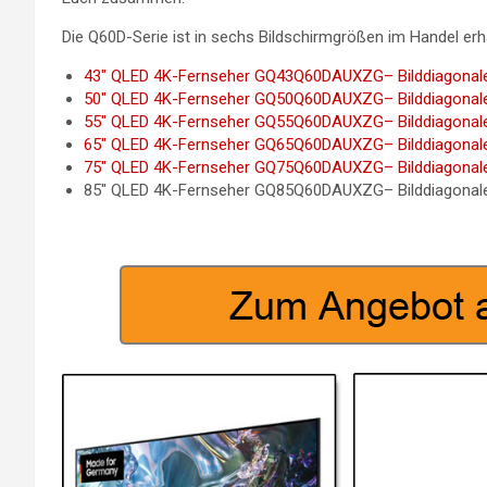
Die Q60D-Serie ist in sechs Bildschirmgrößen im Handel erhä
43″ QLED 4K-Fernseher GQ43Q60DAUXZG– Bilddiagonale:
50″ QLED 4K-Fernseher GQ50Q60DAUXZG– Bilddiagonale:
55″ QLED 4K-Fernseher GQ55Q60DAUXZG– Bilddiagonale:
65″ QLED 4K-Fernseher GQ65Q60DAUXZG– Bilddiagonale:
75″ QLED 4K-Fernseher GQ75Q60DAUXZG– Bilddiagonale:
85″ QLED 4K-Fernseher GQ85Q60DAUXZG– Bilddiagonale: