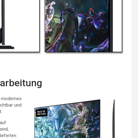
rarbeitung
d modernes
ichtbar und
t.
auf
sind,
ieferten