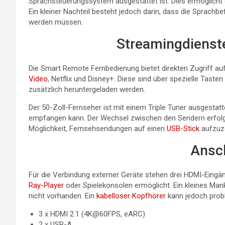
Sprachsteuerungssystem ausgestattet ist. Dies ermöglicht 
Ein kleiner Nachteil besteht jedoch darin, dass die Sprach
werden müssen.
Streamingdienst
Die Smart Remote Fernbedienung bietet direkten Zugriff au
Video
, Netflix und Disney+. Diese sind über spezielle Taste
zusätzlich heruntergeladen werden.
Der 50-Zoll-Fernseher ist mit einem Triple Tuner ausgestattet
empfangen kann. Der Wechsel zwischen den Sendern erfolgt
Möglichkeit, Fernsehsendungen auf einen
USB-Stick
aufzuz
Ansc
Für die Verbindung externer Geräte stehen drei HDMI-Eingä
Ray-Player
oder Spielekonsolen ermöglicht. Ein kleines Man
nicht vorhanden. Ein
kabelloser Kopfhörer
kann jedoch prob
3 x HDMI 2.1 (4K@60FPS, eARC)
2 x USB-A