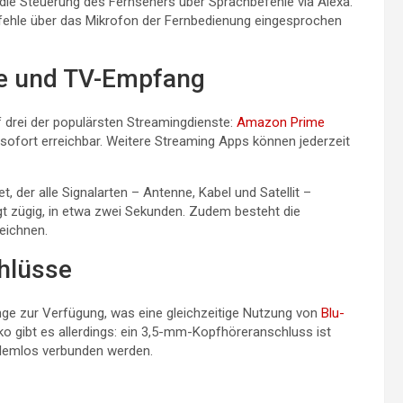
die Steuerung des Fernsehers über Sprachbefehle via Alexa.
befehle über das Mikrofon der Fernbedienung eingesprochen
e und TV-Empfang
f drei der populärsten Streamingdienste:
Amazon Prime
n sofort erreichbar. Weitere Streaming Apps können jederzeit
, der alle Signalarten – Antenne, Kabel und Satellit –
 zügig, in etwa zwei Sekunden. Zudem besteht die
eichnen.
hlüsse
nge zur Verfügung, was eine gleichzeitige Nutzung von
Blu-
ko gibt es allerdings: ein 3,5-mm-Kopfhöreranschluss ist
lemlos verbunden werden.