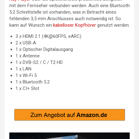
mit dem Fernseher verbunden werden. Auch eine Bluetooth
5.2 Schnittstelle ist vorhanden, was in Betracht eines
fehlenden 3,5 mm Anschlusses auch notwendig ist. So
kann auf Wunsch ein
kabelloser Kopfhörer
genutzt werden.
3 x HDMI 2.1 (4K@60FPS, eARC)
2 x USB-A
1 x Optischer Digitalausgang
1 x Antenne
1 x DVB-S2 / C / T2 HD
1 x LAN
1 x Wi-Fi 5
1 x Bluetooth 5.2
1 x CI+ Slot
Video-