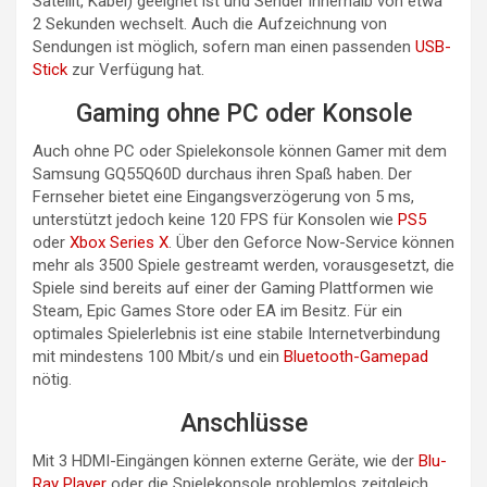
Satellit, Kabel) geeignet ist und Sender innerhalb von etwa
2 Sekunden wechselt. Auch die Aufzeichnung von
Sendungen ist möglich, sofern man einen passenden
USB-
Stick
zur Verfügung hat.
Gaming ohne PC oder Konsole
Auch ohne PC oder Spielekonsole können Gamer mit dem
Samsung GQ55Q60D durchaus ihren Spaß haben. Der
Fernseher bietet eine Eingangsverzögerung von 5 ms,
unterstützt jedoch keine 120 FPS für Konsolen wie
PS5
oder
Xbox Series X
. Über den Geforce Now-Service können
mehr als 3500 Spiele gestreamt werden, vorausgesetzt, die
Spiele sind bereits auf einer der Gaming Plattformen wie
Steam, Epic Games Store oder EA im Besitz. Für ein
optimales Spielerlebnis ist eine stabile Internetverbindung
mit mindestens 100 Mbit/s und ein
Bluetooth-Gamepad
nötig.
Anschlüsse
Mit 3 HDMI-Eingängen können externe Geräte, wie der
Blu-
Ray Player
oder die Spielekonsole problemlos zeitgleich