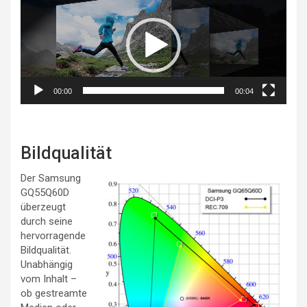
Player
00:00
00:04
Bildqualität
Der Samsung
GQ55Q60D
überzeugt
durch seine
hervorragende
Bildqualität.
Unabhängig
vom Inhalt –
ob gestreamte