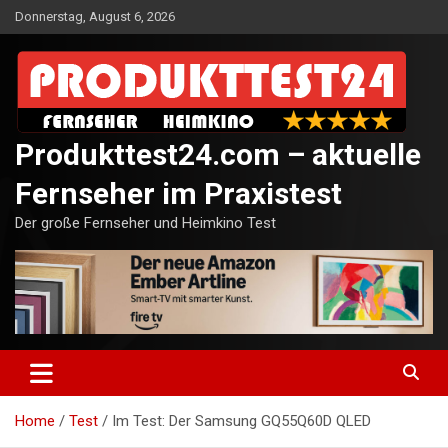
Skip
Donnerstag, August 6, 2026
to
content
Produkttest24.com – aktuelle
Fernseher im Praxistest
Der große Fernseher und Heimkino Test
Home
Test
Im Test: Der Samsung GQ55Q60D QLED