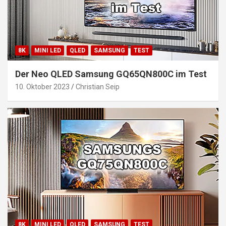
8K
MINI LED
QLED
SAMSUNG
TEST
Der Neo QLED Samsung GQ65QN800C im Test
10. Oktober 2023
Christian Seip
8K
MINI LED
QLED
SAMSUNG
TEST