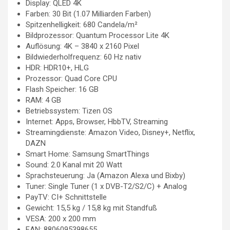
Display: QLED 4K
Farben: 30 Bit (1.07 Milliarden Farben)
Spitzenhelligkeit: 680 Candela/m²
Bildprozessor: Quantum Processor Lite 4K
Auflösung: 4K – 3840 x 2160 Pixel
Bildwiederholfrequenz: 60 Hz nativ
HDR: HDR10+, HLG
Prozessor: Quad Core CPU
Flash Speicher: 16 GB
RAM: 4 GB
Betriebssystem: Tizen OS
Internet: Apps, Browser, HbbTV, Streaming
Streamingdienste: Amazon Video, Disney+, Netflix,
DAZN
Smart Home: Samsung SmartThings
Sound: 2.0 Kanal mit 20 Watt
Sprachsteuerung: Ja (Amazon Alexa und Bixby)
Tuner: Single Tuner (1 x DVB-T2/S2/C) + Analog
PayTV: CI+ Schnittstelle
Gewicht: 15,5 kg / 15,8 kg mit Standfuß
VESA: 200 x 200 mm
EAN: 8806095398655