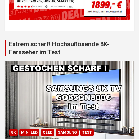
Extrem scharf! Hochauflösende 8K-
Fernseher im Test
8K
MINI LED
QLED
SAMSUNG
TEST