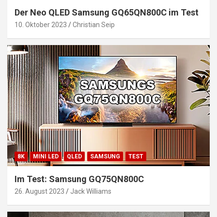
Der Neo QLED Samsung GQ65QN800C im Test
10. Oktober 2023
Christian Seip
8K
MINI LED
QLED
SAMSUNG
TEST
Im Test: Samsung GQ75QN800C
26. August 2023
Jack Williams