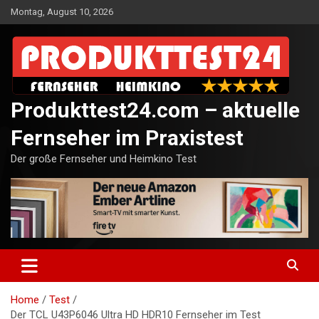
Skip
Montag, August 10, 2026
to
content
Produkttest24.com – aktuelle
Fernseher im Praxistest
Der große Fernseher und Heimkino Test
Home
Test
Der TCL U43P6046 Ultra HD HDR10 Fernseher im Test