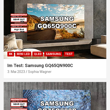
8K
MINI LED
QLED
SAMSUNG
TEST
Im Test: Samsung GQ65QN900C
3. Mai 2023
Sophia Wagner