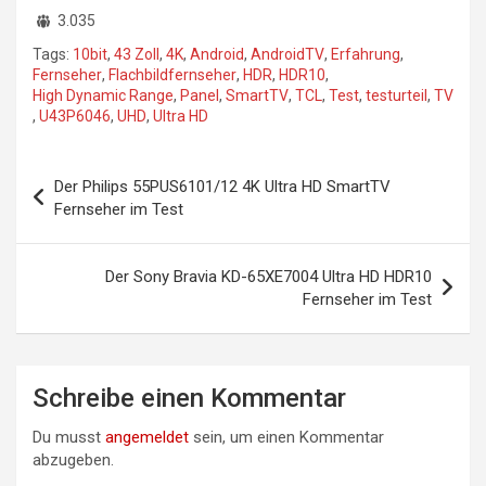
3.035
Tags:
10bit
,
43 Zoll
,
4K
,
Android
,
AndroidTV
,
Erfahrung
,
Fernseher
,
Flachbildfernseher
,
HDR
,
HDR10
,
High Dynamic Range
,
Panel
,
SmartTV
,
TCL
,
Test
,
testurteil
,
TV
,
U43P6046
,
UHD
,
Ultra HD
Beitragsnavigation
Der Philips 55PUS6101/12 4K Ultra HD SmartTV
Fernseher im Test
Der Sony Bravia KD-65XE7004 Ultra HD HDR10
Fernseher im Test
Schreibe einen Kommentar
Du musst
angemeldet
sein, um einen Kommentar
abzugeben.