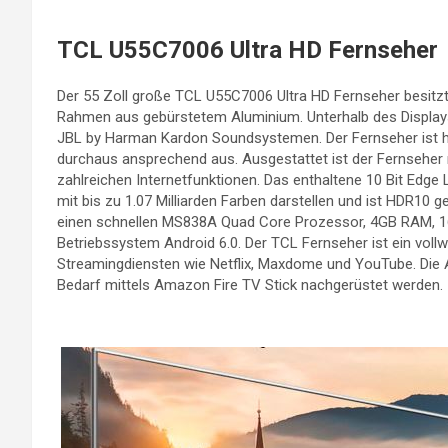
TCL U55C7006 Ultra HD Fernseher
Der 55 Zoll große TCL U55C7006 Ultra HD Fernseher besitz
Rahmen aus gebürstetem Aluminium. Unterhalb des Displays 
JBL by Harman Kardon Soundsystemen. Der Fernseher ist ho
durchaus ansprechend aus. Ausgestattet ist der Fernseher m
zahlreichen Internetfunktionen. Das enthaltene 10 Bit Edg
mit bis zu 1.07 Milliarden Farben darstellen und ist HDR10
einen schnellen MS838A Quad Core Prozessor, 4GB RAM, 16
Betriebssystem Android 6.0. Der TCL Fernseher ist ein vo
Streamingdiensten wie Netflix, Maxdome und YouTube. Die A
Bedarf mittels Amazon Fire TV Stick nachgerüstet werden.