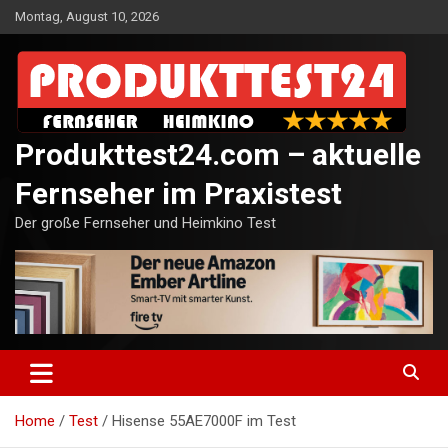
Skip
Montag, August 10, 2026
to
content
Produkttest24.com – aktuelle
Fernseher im Praxistest
Der große Fernseher und Heimkino Test
Home
Test
Hisense 55AE7000F im Test