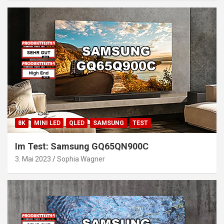
8K
MINI LED
QLED
SAMSUNG
TEST
Im Test: Samsung GQ65QN900C
3. Mai 2023
Sophia Wagner