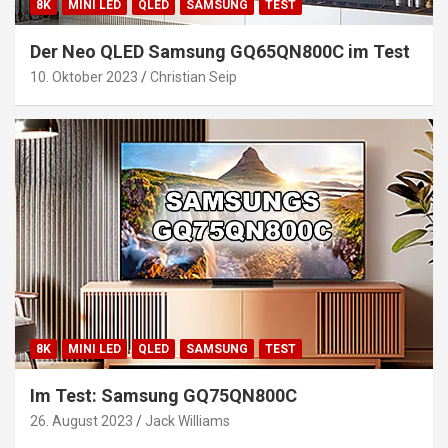
8K
MINI LED
QLED
SAMSUNG
TEST
Der Neo QLED Samsung GQ65QN800C im Test
10. Oktober 2023
Christian Seip
8K
MINI LED
QLED
SAMSUNG
TEST
Im Test: Samsung GQ75QN800C
26. August 2023
Jack Williams