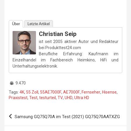
Über
Letzte Artikel
Christian Seip
ist seit 2005 aktiver Autor und Redakteur
bei Produkttest24.com
Berufliche Erfahrung: Kaufmann im
Einzelhandel im Fachbereich Heimkino, HiFi und
Unterhaltungselektronik.
9.470
Tags:
4K
,
55 Zoll
,
55AE7000F
,
AE7000F
,
Fernseher
,
Hisense
,
Praxistest
,
Test
,
testurteil
,
TV
,
UHD
,
Ultra HD
Beitragsnavigation
Samsung GQ75Q70A im Test (2021) GQ75Q70AATXZG