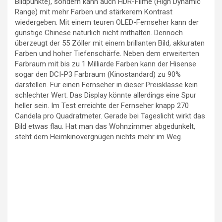
Bildpunkte), sondern kann auch HDR-Filme (High Dynamic
Range) mit mehr Farben und stärkerem Kontrast
wiedergeben. Mit einem teuren OLED-Fernseher kann der
günstige Chinese natürlich nicht mithalten. Dennoch
überzeugt der 55 Zöller mit einem brillanten Bild, akkuraten
Farben und hoher Tiefenschärfe. Neben dem erweiterten
Farbraum mit bis zu 1 Milliarde Farben kann der Hisense
sogar den DCI-P3 Farbraum (Kinostandard) zu 90%
darstellen. Für einen Fernseher in dieser Preisklasse kein
schlechter Wert. Das Display könnte allerdings eine Spur
heller sein. Im Test erreichte der Fernseher knapp 270
Candela pro Quadratmeter. Gerade bei Tageslicht wirkt das
Bild etwas flau. Hat man das Wohnzimmer abgedunkelt,
steht dem Heimkinovergnügen nichts mehr im Weg.