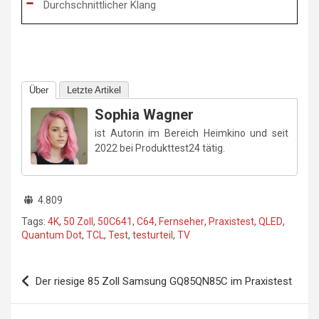
Durchschnittlicher Klang
Über
Letzte Artikel
Sophia Wagner
ist Autorin im Bereich Heimkino und seit
2022 bei Produkttest24 tätig.
4.809
Tags:
4K
,
50 Zoll
,
50C641
,
C64
,
Fernseher
,
Praxistest
,
QLED
,
Quantum Dot
,
TCL
,
Test
,
testurteil
,
TV
Beitragsnavigation
Der riesige 85 Zoll Samsung GQ85QN85C im Praxistest