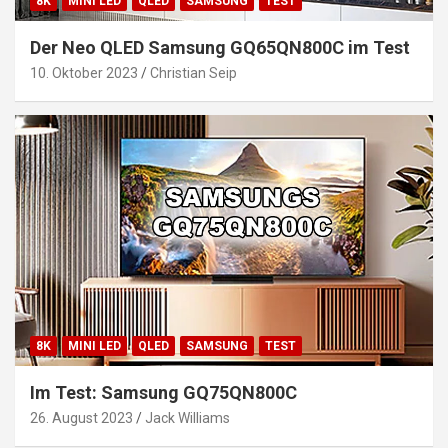
8K
MINI LED
QLED
SAMSUNG
TEST
Der Neo QLED Samsung GQ65QN800C im Test
10. Oktober 2023
Christian Seip
8K
MINI LED
QLED
SAMSUNG
TEST
Im Test: Samsung GQ75QN800C
26. August 2023
Jack Williams