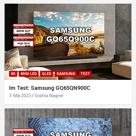
8K
MINI LED
QLED
SAMSUNG
TEST
Im Test: Samsung GQ65QN900C
3. Mai 2023
Sophia Wagner