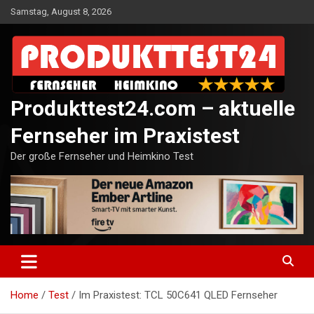
Skip
Samstag, August 8, 2026
to
content
Produkttest24.com – aktuelle
Fernseher im Praxistest
Der große Fernseher und Heimkino Test
Home
Test
Im Praxistest: TCL 50C641 QLED Fernseher