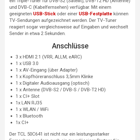
ein Triple-Tuner für DVB-S2 (Satellit), DVB-T2 HD (Antenne)
und DVB-C (Kabelfernsehen) verfügbar. Mit einem
geeigneten
USB-Stick
oder einer
USB-Festplatte
können
TV-Sendungen aufgezeichnet werden. Der TV-Tuner
reagiert sogar vergleichsweise auf Eingaben und wechselt
Sender in etwa 2 Sekunden.
Anschlüsse
3 x HDMI 2.1 (VRR, ALLM, eARC)
1 x USB 3.0
1 x AV-Eingang (über Adapter)
1 x Kopfhöreranschluss 3,5mm Klinke
1 x Digitaler Audioausgang (optisch)
1 x Antenne (DVB-S2 / DVB-S / DVB-T2 HD)
1 x CI+ Slot
1x LAN RJ35
1 x WLAN / WiFi
1 x Bluetooth
1x CI+
Der TCL 50C641 ist nicht nur ein leistungsstarker