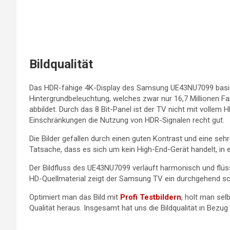
Bildqualität
Das HDR-fähige 4K-Display des Samsung UE43NU7099 basier
Hintergrundbeleuchtung, welches zwar nur 16,7 Millionen Fa
abbildet. Durch das 8 Bit-Panel ist der TV nicht mit vollem 
Einschränkungen die Nutzung von HDR-Signalen recht gut.
Die Bilder gefallen durch einen guten Kontrast und eine se
Tatsache, dass es sich um kein High-End-Gerät handelt, in e
Der Bildfluss des UE43NU7099 verläuft harmonisch und flüss
HD-Quellmaterial zeigt der Samsung TV ein durchgehend sch
Optimiert man das Bild mit
Profi Testbildern
, holt man se
Qualität heraus. Insgesamt hat uns die Bildqualität in Bezug