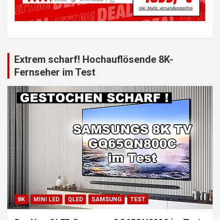
Extrem scharf! Hochauflösende 8K-
Fernseher im Test
8K
MINI LED
QLED
SAMSUNG
TEST