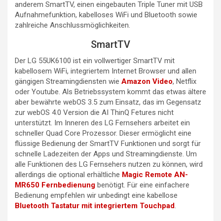
anderem SmartTV, einen eingebauten Triple Tuner mit USB
Aufnahmefunktion, kabelloses WiFi und Bluetooth sowie
zahlreiche Anschlussmöglichkeiten.
SmartTV
Der LG 55UK6100 ist ein vollwertiger SmartTV mit
kabellosem WiFi, integriertem Internet Browser und allen
gängigen Streamingdiensten wie
Amazon Video
, Netflix
oder Youtube. Als Betriebssystem kommt das etwas ältere
aber bewährte webOS 3.5 zum Einsatz, das im Gegensatz
zur webOS 4.0 Version die AI ThinQ Fetures nicht
unterstützt. Im Inneren des LG Fernsehers arbeitet ein
schneller Quad Core Prozessor. Dieser ermöglicht eine
flüssige Bedienung der SmartTV Funktionen und sorgt für
schnelle Ladezeiten der Apps und Streamingdienste. Um
alle Funktionen des LG Fernsehers nutzen zu können, wird
allerdings die optional erhältliche
Magic Remote AN-
MR650 Fernbedienung
benötigt. Für eine einfachere
Bedienung empfehlen wir unbedingt eine kabellose
Bluetooth Tastatur mit integriertem Touchpad
.