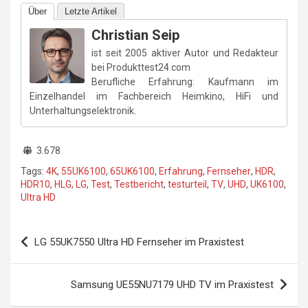
Über
Letzte Artikel
Christian Seip
ist seit 2005 aktiver Autor und Redakteur
bei Produkttest24.com
Berufliche Erfahrung: Kaufmann im
Einzelhandel im Fachbereich Heimkino, HiFi und
Unterhaltungselektronik.
3.678
Tags:
4K
,
55UK6100
,
65UK6100
,
Erfahrung
,
Fernseher
,
HDR
,
HDR10
,
HLG
,
LG
,
Test
,
Testbericht
,
testurteil
,
TV
,
UHD
,
UK6100
,
Ultra HD
Beitragsnavigation
LG 55UK7550 Ultra HD Fernseher im Praxistest
Samsung UE55NU7179 UHD TV im Praxistest