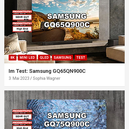
8K
MINI LED
QLED
SAMSUNG
TEST
Im Test: Samsung GQ65QN900C
3. Mai 2023
Sophia Wagner