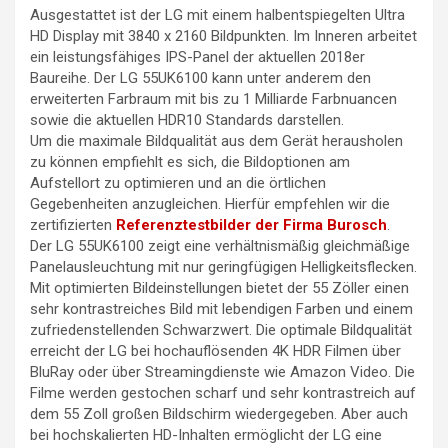
Ausgestattet ist der LG mit einem halbentspiegelten Ultra
HD Display mit 3840 x 2160 Bildpunkten. Im Inneren arbeitet
ein leistungsfähiges IPS-Panel der aktuellen 2018er
Baureihe. Der LG 55UK6100 kann unter anderem den
erweiterten Farbraum mit bis zu 1 Milliarde Farbnuancen
sowie die aktuellen HDR10 Standards darstellen.
Um die maximale Bildqualität aus dem Gerät herausholen
zu können empfiehlt es sich, die Bildoptionen am
Aufstellort zu optimieren und an die örtlichen
Gegebenheiten anzugleichen. Hierfür empfehlen wir die
zertifizierten
Referenztestbilder der Firma Burosch
.
Der LG 55UK6100 zeigt eine verhältnismäßig gleichmäßige
Panelausleuchtung mit nur geringfügigen Helligkeitsflecken.
Mit optimierten Bildeinstellungen bietet der 55 Zöller einen
sehr kontrastreiches Bild mit lebendigen Farben und einem
zufriedenstellenden Schwarzwert. Die optimale Bildqualität
erreicht der LG bei hochauflösenden 4K HDR Filmen über
BluRay oder über Streamingdienste wie Amazon Video. Die
Filme werden gestochen scharf und sehr kontrastreich auf
dem 55 Zoll großen Bildschirm wiedergegeben. Aber auch
bei hochskalierten HD-Inhalten ermöglicht der LG eine