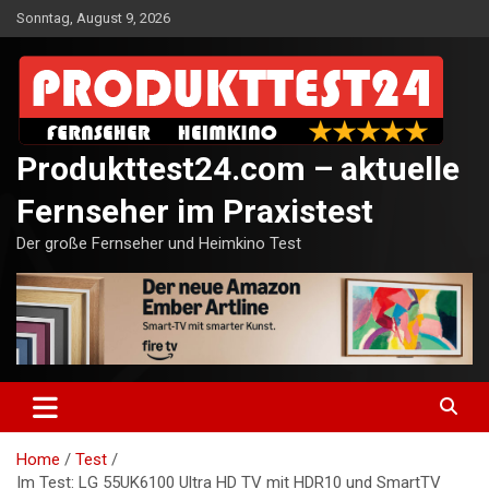
Skip
Sonntag, August 9, 2026
to
content
Produkttest24.com – aktuelle
Fernseher im Praxistest
Der große Fernseher und Heimkino Test
Home
Test
Im Test: LG 55UK6100 Ultra HD TV mit HDR10 und SmartTV