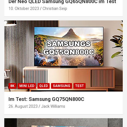
Der Neo QLED Samsung GQ65QN800C im Test
10. Oktober 2023
Christian Seip
8K
MINI LED
QLED
SAMSUNG
TEST
Im Test: Samsung GQ75QN800C
26. August 2023
Jack Williams