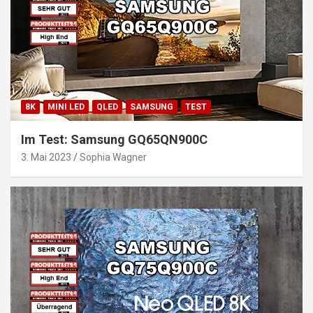
8K
MINI LED
QLED
SAMSUNG
TEST
Im Test: Samsung GQ65QN900C
3. Mai 2023
Sophia Wagner