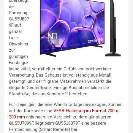
überzeugt
der
Samsung
GU55U807
9F auf
ganzer
Linie.
Obwohl er
zur
günstigen
Einstiegsk
lasse zählt, vermittelt er ein Gefühl von hochwertiger
Verarbeitung. Das Gehäuse ist vollständig aus Metall
gefertigt, und der filigrane Metallrahmen verstärkt die
elegante Gesamtoptik. Einzige Ausnahme bilden die
Standfüße, die aus Kunststoff bestehen.
Für diejenigen, die eine Wandmontage bevorzugen, können
auf der Rückseite eine
VESA-Halterung im Format 200 x
200 mm
anbringen. Im Vergleich zu dem günstigeren
GU55U7099F, liegt beim GU55U8079F eine bessere
Fernbedienung (Smart Remote) bei.