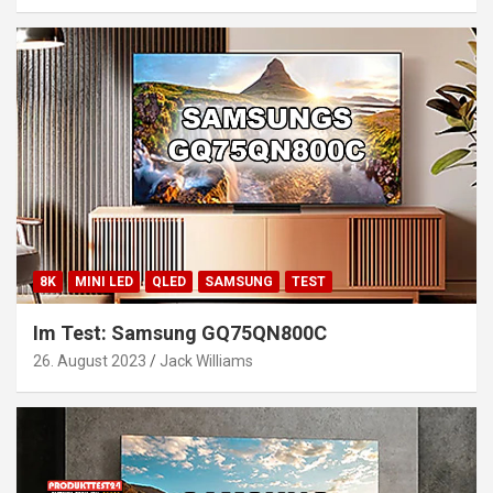
8K
MINI LED
QLED
SAMSUNG
TEST
Im Test: Samsung GQ75QN800C
26. August 2023
Jack Williams