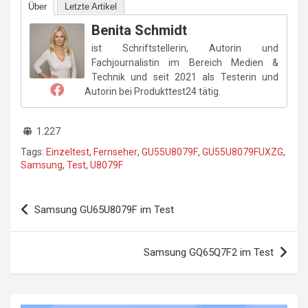
Über
Letzte Artikel
Benita Schmidt
ist Schriftstellerin, Autorin und
Fachjournalistin im Bereich Medien &
Technik und seit 2021 als Testerin und
Autorin bei Produkttest24 tätig.
1.227
Tags:
Einzeltest
,
Fernseher
,
GU55U8079F
,
GU55U8079FUXZG
,
Samsung
,
Test
,
U8079F
Beitragsnavigation
Samsung GU65U8079F im Test
Samsung GQ65Q7F2 im Test