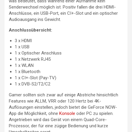
was bedeutet, dass während einer Aufnahme kein
Senderwechsel möglich ist. Positiv fallen die drei HDMI-
Anschlüsse, ein USB-Port, ein CI+-Slot und ein optischer
Audioausgang ins Gewicht.
Anschlussübersicht:
3 x HDMI
1 x USB
1 x Optischer Anschluss
1 x Netzwerk RJ45
1 x WLAN
1 x Bluetooth
1 x CI+-Slot (Pay-TV)
1 x DVB-S2/T2/C2
Gamer sollten sich zwar auf einige Abstriche hinsichtlich
Features wie ALLM, VRR oder 120 Hertz bei 4K-
Auflösungen einstellen, jedoch bietet die GeForce NOW-
App die Möglichkeit, ohne
Konsole
oder PC zu spielen.
Angetrieben wird das Gerät von einem Quad-Core-
Prozessor, der für eine zügige Bedienung und kurze
Umschaltzeiten sorgt.