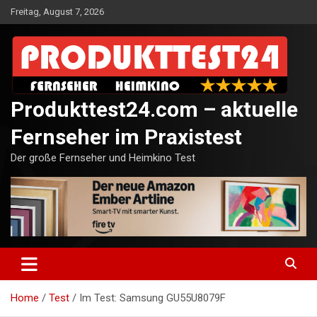
Skip
Freitag, August 7, 2026
to
content
Produkttest24.com – aktuelle
Fernseher im Praxistest
Der große Fernseher und Heimkino Test
Home
Test
Im Test: Samsung GU55U8079F