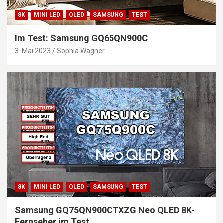
8K
MINI LED
QLED
SAMSUNG
TEST
Im Test: Samsung GQ65QN900C
3. Mai 2023
Sophia Wagner
8K
MINI LED
QLED
SAMSUNG
TEST
Samsung GQ75QN900CTXZG Neo QLED 8K-
Fernseher im Test