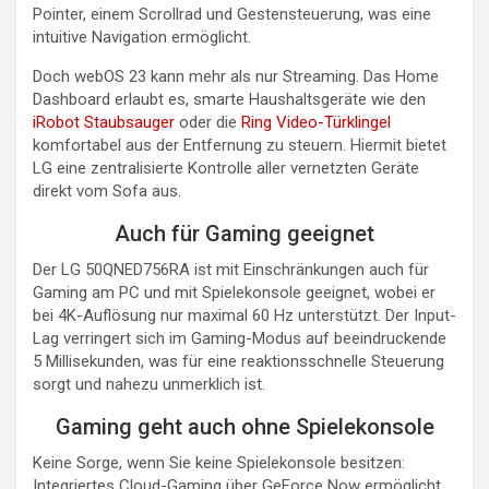
Pointer, einem Scrollrad und Gestensteuerung, was eine
intuitive Navigation ermöglicht.
Doch webOS 23 kann mehr als nur Streaming. Das Home
Dashboard erlaubt es, smarte Haushaltsgeräte wie den
iRobot Staubsauger
oder die
Ring Video-Türklingel
komfortabel aus der Entfernung zu steuern. Hiermit bietet
LG eine zentralisierte Kontrolle aller vernetzten Geräte
direkt vom Sofa aus.
Auch für Gaming geeignet
Der LG 50QNED756RA ist mit Einschränkungen auch für
Gaming am PC und mit Spielekonsole geeignet, wobei er
bei 4K-Auflösung nur maximal 60 Hz unterstützt. Der Input-
Lag verringert sich im Gaming-Modus auf beeindruckende
5 Millisekunden, was für eine reaktionsschnelle Steuerung
sorgt und nahezu unmerklich ist.
Gaming geht auch ohne Spielekonsole
Keine Sorge, wenn Sie keine Spielekonsole besitzen:
Integriertes Cloud-Gaming über GeForce Now ermöglicht