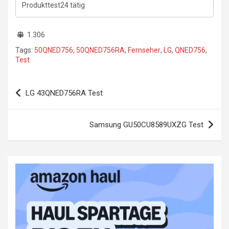
Produkttest24 tätig
1.306
Tags:
50QNED756
,
50QNED756RA
,
Fernseher
,
LG
,
QNED756
,
Test
Beitragsnavigation
LG 43QNED756RA Test
Samsung GU50CU8589UXZG Test