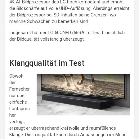
4K AI-Bildprozessor des LG hoch kompetent und erhöht
die Bildschärfe auf volle UHD-Auflösung. Allerdings erreicht
der Bildprozessor bei SD-Inhalten seine Grenzen, wo
manche Schwächen zu bemerken sind.
Insgesamt hat der LG 50QNED756RA im Test hinsichtlich
der Bildqualität vollständig überzeugt.
Klangqualität im Test
Obwohl
der
Fernseher
nur über
einfache
Lautsprec
her
verfügt,
erzeugt er überraschend kraftvolle und raumfüllende
Klänge. Die Tonqualität kann durch Anpassungen im Menü