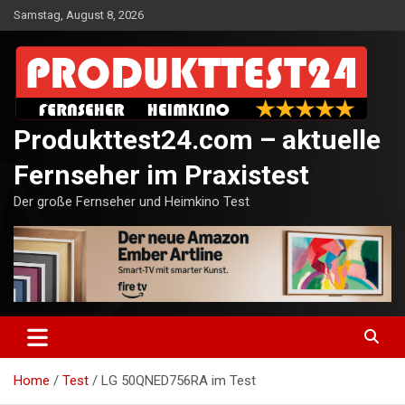
Skip
Samstag, August 8, 2026
to
content
Produkttest24.com – aktuelle
Fernseher im Praxistest
Der große Fernseher und Heimkino Test
Home
Test
LG 50QNED756RA im Test