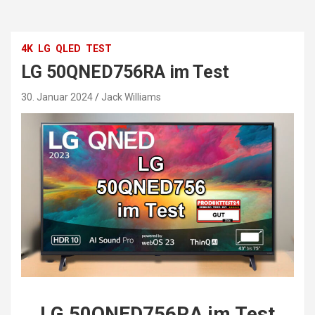
4K
LG
QLED
TEST
LG 50QNED756RA im Test
30. Januar 2024
Jack Williams
LG 50QNED756RA im Test