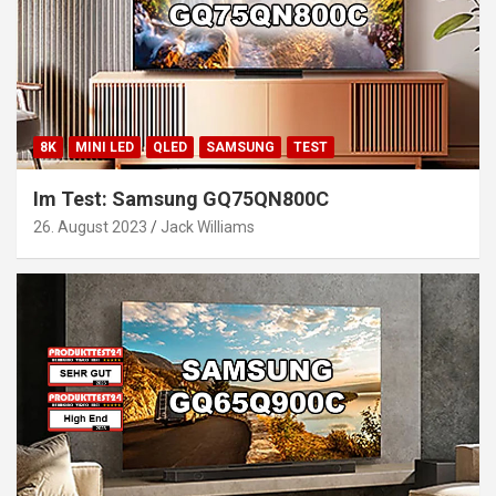
8K
MINI LED
QLED
SAMSUNG
TEST
Im Test: Samsung GQ75QN800C
26. August 2023
Jack Williams