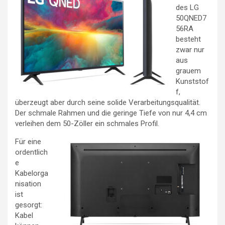
des LG
50QNED7
56RA
besteht
zwar nur
aus
grauem
Kunststof
f,
überzeugt aber durch seine solide Verarbeitungsqualität.
Der schmale Rahmen und die geringe Tiefe von nur 4,4 cm
verleihen dem 50-Zöller ein schmales Profil.
Für eine
ordentlich
e
Kabelorga
nisation
ist
gesorgt:
Kabel