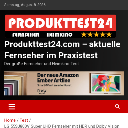
Skip
Samstag, August 8, 2026
to
content
Produkttest24.com – aktuelle
Fernseher im Praxistest
Der große Fernseher und Heimkino Test
Home
Test
LG 55SJ800V Super UHD Fernseher mit HDR und Dolby Vision