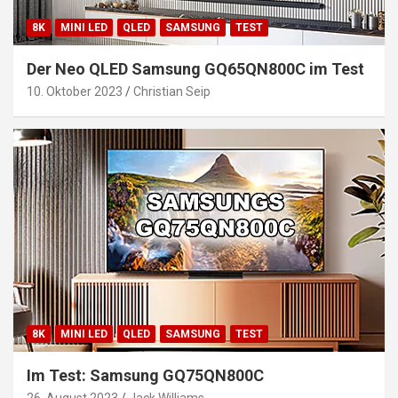
8K
MINI LED
QLED
SAMSUNG
TEST
Der Neo QLED Samsung GQ65QN800C im Test
10. Oktober 2023
Christian Seip
8K
MINI LED
QLED
SAMSUNG
TEST
Im Test: Samsung GQ75QN800C
26. August 2023
Jack Williams