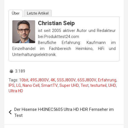
Über
Letzte Artikel
Christian Seip
ist seit 2005 aktiver Autor und Redakteur
bei Produkttest24.com
Berufliche Erfahrung: Kaufmann im
Einzelhandel im Fachbereich Heimkino, HiFi und
Unterhaltungselektronik.
3.189
Tags:
10bit
,
49SJ800V
,
4K
,
55SJ800V
,
65SJ800V
,
Erfahrung
,
IPS
,
LG
,
Nano Cell
,
SmartTV
,
Super UHD
,
Test
,
testurteil
,
UHD
,
Ultra HD
Beitragsnavigation
Der Hisense H43NEC5605 Ultra HD HDR Fernseher im
Test