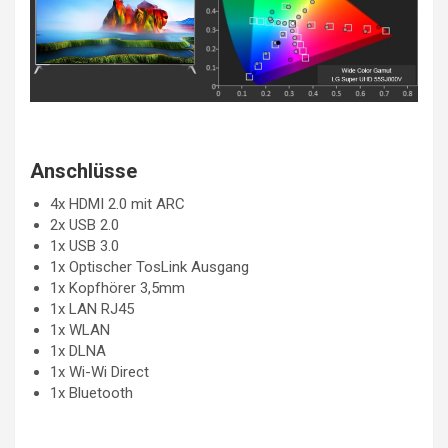
Anschlüsse
4x HDMI 2.0 mit ARC
2x USB 2.0
1x USB 3.0
1x Optischer TosLink Ausgang
1x Kopfhörer 3,5mm
1x LAN RJ45
1x WLAN
1x DLNA
1x Wi-Wi Direct
1x Bluetooth