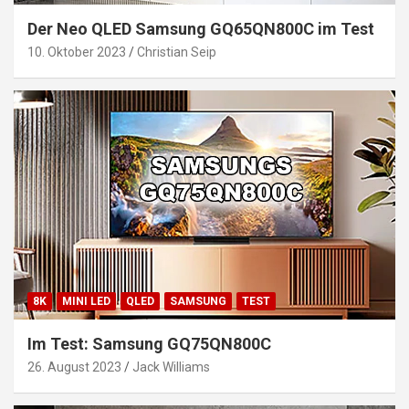
Der Neo QLED Samsung GQ65QN800C im Test
10. Oktober 2023
Christian Seip
8K
MINI LED
QLED
SAMSUNG
TEST
Im Test: Samsung GQ75QN800C
26. August 2023
Jack Williams