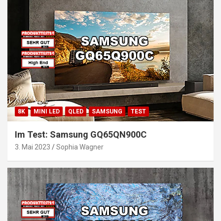
8K
MINI LED
QLED
SAMSUNG
TEST
Im Test: Samsung GQ65QN900C
3. Mai 2023
Sophia Wagner