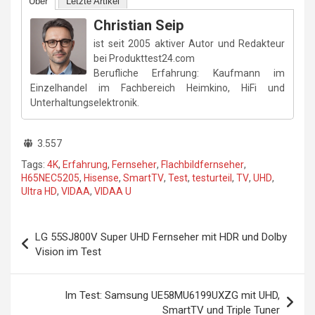
Über
Letzte Artikel
Christian Seip
ist seit 2005 aktiver Autor und Redakteur
bei Produkttest24.com
Berufliche Erfahrung: Kaufmann im
Einzelhandel im Fachbereich Heimkino, HiFi und
Unterhaltungselektronik.
3.557
Tags:
4K
,
Erfahrung
,
Fernseher
,
Flachbildfernseher
,
H65NEC5205
,
Hisense
,
SmartTV
,
Test
,
testurteil
,
TV
,
UHD
,
Ultra HD
,
VIDAA
,
VIDAA U
Beitragsnavigation
LG 55SJ800V Super UHD Fernseher mit HDR und Dolby
Vision im Test
Im Test: Samsung UE58MU6199UXZG mit UHD,
SmartTV und Triple Tuner