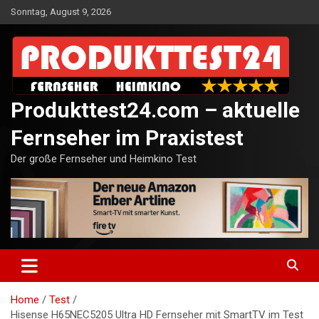
Skip
Sonntag, August 9, 2026
to
content
Produkttest24.com – aktuelle
Fernseher im Praxistest
Der große Fernseher und Heimkino Test
Home
Test
Hisense H65NEC5205 Ultra HD Fernseher mit SmartTV im Test