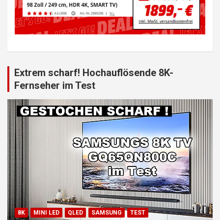
Extrem scharf! Hochauflösende 8K-
Fernseher im Test
8K
MINI LED
QLED
SAMSUNG
TEST