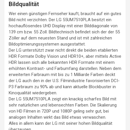
Bildqualität
Wer einen günstigen Fernseher kauft, braucht auf ein gutes
Bild nicht verzichten. Der LG 55UM7510PLA besitzt ein
hochauflösendes UHD Display mit einer Bilddiagonale von
139 cm bzw. 55 Zoll. Bildtechnisch befindet sich der der 55
Zöller auf dem neuesten Stand und ist mit zahlreichen
Bildoptimierungssystemen ausgestattet.
Der LG unterstützt zwar nicht direkt die beiden etablierten
HDR Formate Dolby Vision und HDR10+, aber mittels Active
HDR lassen sich alle bekannten HDR Formate mit einem
erhöhten Kontrast- und Farbumfang darstellen. Neben dem
erweiterten Farbraum mit bis zu 1 Milliarde Farben deckt
der LG auch den in der U.S. Filmindustrie favorisierten DCI-
P3 Farbraum zu 90% ab und kann aktuelle Blockbuster in
Kinoqualität wiedergeben.
Der LG 55UM7510PLA zeigt ein knackig scharfes Bild mit
sehr natürlichen und lebensechten Farben. Die Skalierung
von HD Filmen in 720P und 1080P geling sehr gut, bei
analogen Inhalten wirkt das Bild etwas verwaschen.
Alles in allem kann der LG mit seiner hohen Bildqualität
überzeugen.