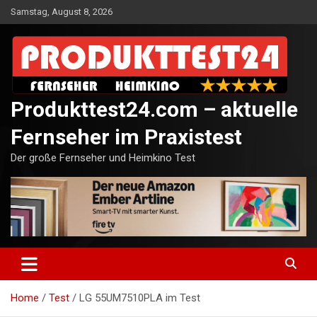
Skip
Samstag, August 8, 2026
to
content
Produkttest24.com – aktuelle
Fernseher im Praxistest
Der große Fernseher und Heimkino Test
Home
Test
LG 55UM7510PLA im Test