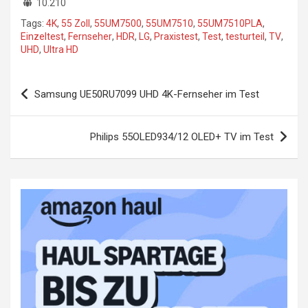
10.210
Tags:
4K
,
55 Zoll
,
55UM7500
,
55UM7510
,
55UM7510PLA
,
Einzeltest
,
Fernseher
,
HDR
,
LG
,
Praxistest
,
Test
,
testurteil
,
TV
,
UHD
,
Ultra HD
Beitragsnavigation
Samsung UE50RU7099 UHD 4K-Fernseher im Test
Philips 55OLED934/12 OLED+ TV im Test