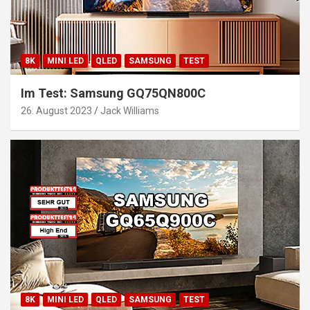
8K
MINI LED
QLED
SAMSUNG
TEST
Im Test: Samsung GQ75QN800C
26. August 2023
Jack Williams
8K
MINI LED
QLED
SAMSUNG
TEST