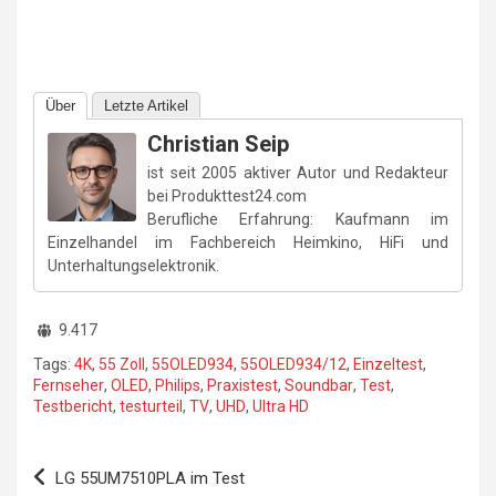
Über
Letzte Artikel
Christian Seip
ist seit 2005 aktiver Autor und Redakteur
bei Produkttest24.com
Berufliche Erfahrung: Kaufmann im
Einzelhandel im Fachbereich Heimkino, HiFi und
Unterhaltungselektronik.
9.417
Tags:
4K
,
55 Zoll
,
55OLED934
,
55OLED934/12
,
Einzeltest
,
Fernseher
,
OLED
,
Philips
,
Praxistest
,
Soundbar
,
Test
,
Testbericht
,
testurteil
,
TV
,
UHD
,
Ultra HD
Beitragsnavigation
LG 55UM7510PLA im Test