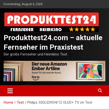
Skip
Donnerstag, August 6, 2026
to
content
Produkttest24.com – aktuelle
Fernseher im Praxistest
Der große Fernseher und Heimkino Test
Home
Test
Philips 55OLED934/12 OLED+ TV im Test