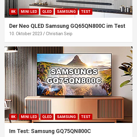
8K
MINI LED
QLED
SAMSUNG
TEST
Der Neo QLED Samsung GQ65QN800C im Test
10. Oktober 2023
Christian Seip
8K
MINI LED
QLED
SAMSUNG
TEST
Im Test: Samsung GQ75QN800C