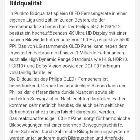
Bildqualität
In Punkto Bildqualität spielen OLED Fernsehgeräte in einer
eigenen Liga und zählen zu den Besten, die der
Fernsehmarkt zu bieten hat. Der Philips 55OLED934/12
besitzt ein hochauflösendes 4K Ultra HD Display mit einer
nativen Bildwiederholfrequenz von 100 Hz, respektive 5500
PPI. Das von LG stammende OLED Panel kann neben dem
erweiterten Farbraum mit bis zu 1 Milliarde Farbnuancen
auch alle High Dynamic Range Standards wie HLG, HDR10,
HDR10+ und Dolby Vision sowie den DCI-P3 Farbraum
vollständig darstellen.
Die Bildqualität des Philips OLED+ Fernsehers ist
beeindruckend. Gerade bei sehr dunklen Szenen kann der
Philips klar differenzierte dunkle Nuancen sowie ein
perfektes Schwarz ohne Nachleuchten darstellen. Farben
kommen sehr natürlich herüber, die auch beim seitlichen
Betrachten nahezu unverfälscht dargestellt werden.
Das reaktionsfreudige 100 Hz Panel sorgt für harmonische
Bildbewegungen mit einer enormen Bewegungsschärfe,
ohne Schlieren. Durch zahlreiche Bildoptimierungssysteme
werden unter anderem auch Bildrauschen und Artefakte