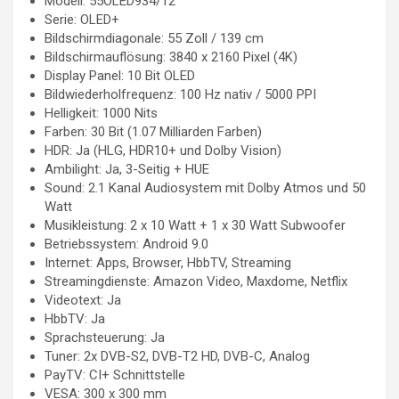
Modell: 55OLED934/12
Serie: OLED+
Bildschirmdiagonale: 55 Zoll / 139 cm
Bildschirmauflösung: 3840 x 2160 Pixel (4K)
Display Panel: 10 Bit OLED
Bildwiederholfrequenz: 100 Hz nativ / 5000 PPI
Helligkeit: 1000 Nits
Farben: 30 Bit (1.07 Milliarden Farben)
HDR: Ja (HLG, HDR10+ und Dolby Vision)
Ambilight: Ja, 3-Seitig + HUE
Sound: 2.1 Kanal Audiosystem mit Dolby Atmos und 50
Watt
Musikleistung: 2 x 10 Watt + 1 x 30 Watt Subwoofer
Betriebssystem: Android 9.0
Internet: Apps, Browser, HbbTV, Streaming
Streamingdienste: Amazon Video, Maxdome, Netflix
Videotext: Ja
HbbTV: Ja
Sprachsteuerung: Ja
Tuner: 2x DVB-S2, DVB-T2 HD, DVB-C, Analog
PayTV: CI+ Schnittstelle
VESA: 300 x 300 mm