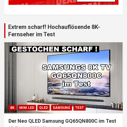
Extrem scharf! Hochauflösende 8K-
Fernseher im Test
8K
MINI LED
QLED
SAMSUNG
TEST
Der Neo QLED Samsung GQ65QN800C im Test