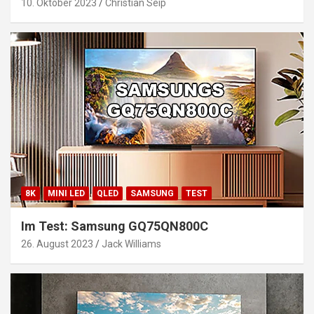
10. Oktober 2023
Christian Seip
8K
MINI LED
QLED
SAMSUNG
TEST
Im Test: Samsung GQ75QN800C
26. August 2023
Jack Williams