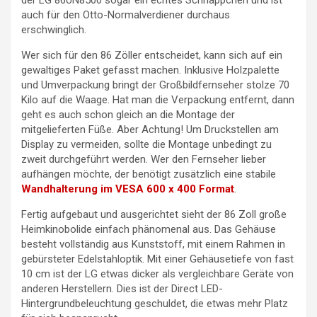
der LG 86UN8500 sogar ein echtes Schnäppchen und ist
auch für den Otto-Normalverdiener durchaus
erschwinglich.
Wer sich für den 86 Zöller entscheidet, kann sich auf ein
gewaltiges Paket gefasst machen. Inklusive Holzpalette
und Umverpackung bringt der Großbildfernseher stolze 70
Kilo auf die Waage. Hat man die Verpackung entfernt, dann
geht es auch schon gleich an die Montage der
mitgelieferten Füße. Aber Achtung! Um Druckstellen am
Display zu vermeiden, sollte die Montage unbedingt zu
zweit durchgeführt werden. Wer den Fernseher lieber
aufhängen möchte, der benötigt zusätzlich eine stabile
Wandhalterung im VESA 600 x 400 Format
.
Fertig aufgebaut und ausgerichtet sieht der 86 Zoll große
Heimkinobolide einfach phänomenal aus. Das Gehäuse
besteht vollständig aus Kunststoff, mit einem Rahmen in
gebürsteter Edelstahloptik. Mit einer Gehäusetiefe von fast
10 cm ist der LG etwas dicker als vergleichbare Geräte von
anderen Herstellern. Dies ist der Direct LED-
Hintergrundbeleuchtung geschuldet, die etwas mehr Platz