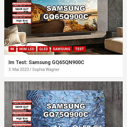
8K
MINI LED
QLED
SAMSUNG
TEST
Im Test: Samsung GQ65QN900C
3. Mai 2023
Sophia Wagner