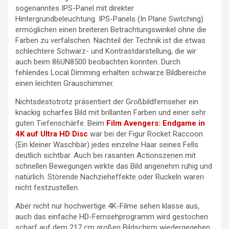
sogenanntes IPS-Panel mit direkter
Hintergrundbeleuchtung. IPS-Panels (In Plane Switching)
ermöglichen einen breiteren Betrachtungswinkel ohne die
Farben zu verfälschen. Nachteil der Technik ist die etwas
schlechtere Schwarz- und Kontrastdarstellung, die wir
auch beim 86UN8500 beobachten konnten. Durch
fehlendes Local Dimming erhalten schwarze Bildbereiche
einen leichten Grauschimmer.
Nichtsdestotrotz präsentiert der Großbildfernseher ein
knackig scharfes Bild mit brillanten Farben und einer sehr
guten Tiefenschärfe. Beim
Film Avengers: Endgame in
4K auf Ultra HD Disc
war bei der Figur Rocket Raccoon
(Ein kleiner Waschbär) jedes einzelne Haar seines Fells
deutlich sichtbar. Auch bei rasanten Actionszenen mit
schnellen Bewegungen wirkte das Bild angenehm ruhig und
natürlich. Störende Nachzieheffekte oder Ruckeln waren
nicht festzustellen.
Aber nicht nur hochwertige 4K-Filme sehen klasse aus,
auch das einfache HD-Fernsehprogramm wird gestochen
scharf auf dem 217 cm großen Bildschirm wiedergegeben.