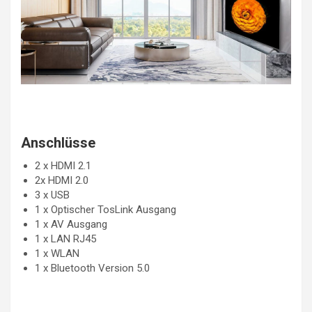
Anschlüsse
2 x HDMI 2.1
2x HDMI 2.0
3 x USB
1 x Optischer TosLink Ausgang
1 x AV Ausgang
1 x LAN RJ45
1 x WLAN
1 x Bluetooth Version 5.0