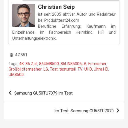
Christian Seip
ist seit 2005 aktiver Autor und Redakteur
bei Produkttest24.com
Berufliche Erfahrung: Kaufmann im
Einzelhandel im Fachbereich Heimkino, HiFi und
Unterhaltungselektronik.
47.551
Tags:
4K
,
86 Zoll
,
86UM8500
,
86UN85006LA
,
Fernseher
,
Großbildfernseher
,
LG
,
Test
,
testurteil
,
TV
,
UHD
,
Ultra HD
,
UM8500
Beitragsnavigation
Samsung GU50TU7079 im Test
Im Test: Samsung GU65TU7079