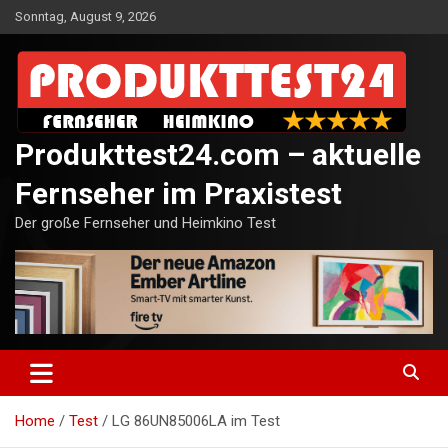
Skip
Sonntag, August 9, 2026
to
content
Produkttest24.com – aktuelle
Fernseher im Praxistest
Der große Fernseher und Heimkino Test
Home
Test
LG 86UN85006LA im Test