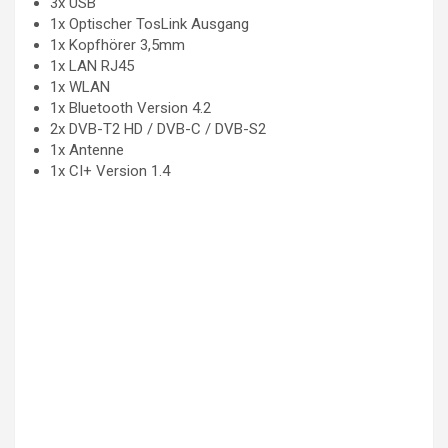
3x USB
1x Optischer TosLink Ausgang
1x Kopfhörer 3,5mm
1x LAN RJ45
1x WLAN
1x Bluetooth Version 4.2
2x DVB-T2 HD / DVB-C / DVB-S2
1x Antenne
1x CI+ Version 1.4