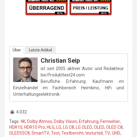
Über
Letzte Artikel
Christian Seip
ist seit 2005 aktiver Autor und Redakteur
bei Produkttest24.com
Berufliche Erfahrung: Kaufmann im
Einzelhandel im Fachbereich Heimkino, HiFi und
Unterhaltungselektronik.
4.032
Tags:
4K
,
Dolby Atmos
,
Dolby Vision
,
Erfahrung
,
Fernseher
,
HDR10
,
HDR10 Pro
,
HLG
,
LG
,
LG C8
,
LG OLED
,
OLED
,
OLED C8
,
OLED55C8
,
SmartTV
,
Test
,
Testbericht
,
testurteil
,
TV
,
UHD
,