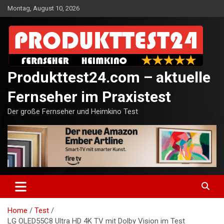
Skip
Montag, August 10, 2026
to
content
Produkttest24.com – aktuelle
Fernseher im Praxistest
Der große Fernseher und Heimkino Test
Home
Test
LG OLED55C8 Ultra HD 4K TV mit Dolby Vision im Test