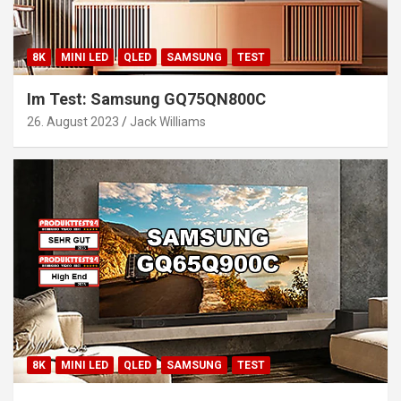
8K
MINI LED
QLED
SAMSUNG
TEST
Im Test: Samsung GQ75QN800C
26. August 2023
Jack Williams
8K
MINI LED
QLED
SAMSUNG
TEST