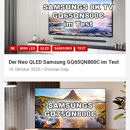
8K
MINI LED
QLED
SAMSUNG
TEST
Der Neo QLED Samsung GQ65QN800C im Test
10. Oktober 2023
Christian Seip