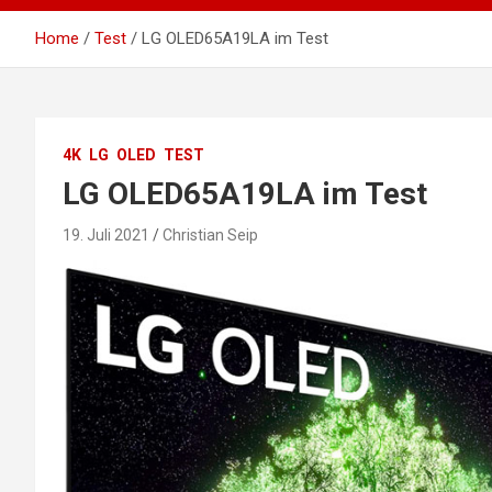
Home
Test
LG OLED65A19LA im Test
4K
LG
OLED
TEST
LG OLED65A19LA im Test
19. Juli 2021
Christian Seip