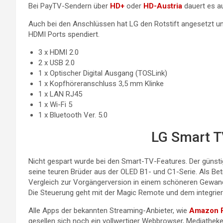
Bei PayTV-Sendern über
HD+
oder
HD-Austria
dauert es au
Auch bei den Anschlüssen hat LG den Rotstift angesetzt un
HDMI Ports spendiert.
3 x HDMI 2.0
2 x USB 2.0
1 x Optischer Digital Ausgang (TOSLink)
1 x Kopfhöreranschluss 3,5 mm Klinke
1 x LAN RJ45
1 x Wi-Fi 5
1 x Bluetooth Ver. 5.0
LG Smart T
Nicht gespart wurde bei den Smart-TV-Features. Der günst
seine teuren Brüder aus der OLED B1- und C1-Serie. Als Betr
Vergleich zur Vorgängerversion in einem schöneren Gewan
Die Steuerung geht mit der Magic Remote und dem integrie
Alle Apps der bekannten Streaming-Anbieter, wie
Amazon P
gesellen sich noch ein vollwertiger Webbrowser, Mediath