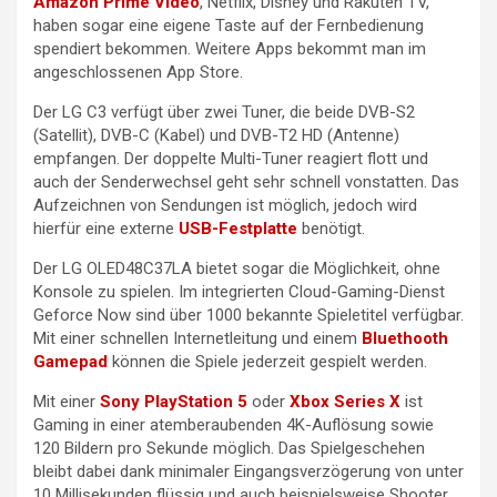
Amazon Prime Video
, Netflix, Disney und Rakuten TV,
haben sogar eine eigene Taste auf der Fernbedienung
spendiert bekommen. Weitere Apps bekommt man im
angeschlossenen App Store.
Der LG C3 verfügt über zwei Tuner, die beide DVB-S2
(Satellit), DVB-C (Kabel) und DVB-T2 HD (Antenne)
empfangen. Der doppelte Multi-Tuner reagiert flott und
auch der Senderwechsel geht sehr schnell vonstatten. Das
Aufzeichnen von Sendungen ist möglich, jedoch wird
hierfür eine externe
USB-Festplatte
benötigt.
Der LG OLED48C37LA bietet sogar die Möglichkeit, ohne
Konsole zu spielen. Im integrierten Cloud-Gaming-Dienst
Geforce Now sind über 1000 bekannte Spieletitel verfügbar.
Mit einer schnellen Internetleitung und einem
Bluethooth
Gamepad
können die Spiele jederzeit gespielt werden.
Mit einer
Sony PlayStation 5
oder
Xbox Series X
ist
Gaming in einer atemberaubenden 4K-Auflösung sowie
120 Bildern pro Sekunde möglich. Das Spielgeschehen
bleibt dabei dank minimaler Eingangsverzögerung von unter
10 Millisekunden flüssig und auch beispielsweise Shooter,