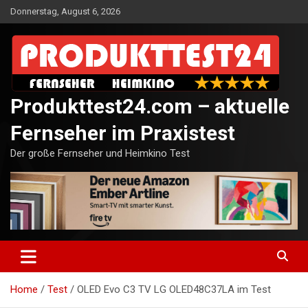
Skip
Donnerstag, August 6, 2026
to
content
Produkttest24.com – aktuelle
Fernseher im Praxistest
Der große Fernseher und Heimkino Test
Home
Test
OLED Evo C3 TV LG OLED48C37LA im Test