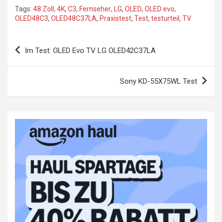
Tags:
48 Zoll
,
4K
,
C3
,
Fernseher
,
LG
,
OLED
,
OLED evo
,
OLED48C3
,
OLED48C37LA
,
Praxistest
,
Test
,
testurteil
,
TV
Beitragsnavigation
Im Test: OLED Evo TV LG OLED42C37LA
Sony KD-55X75WL Test