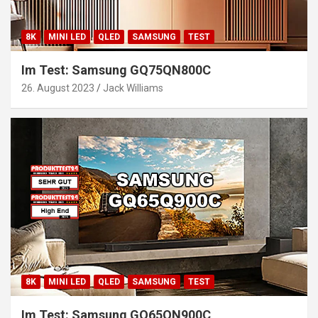
8K
MINI LED
QLED
SAMSUNG
TEST
Im Test: Samsung GQ75QN800C
26. August 2023
Jack Williams
8K
MINI LED
QLED
SAMSUNG
TEST
Im Test: Samsung GQ65QN900C