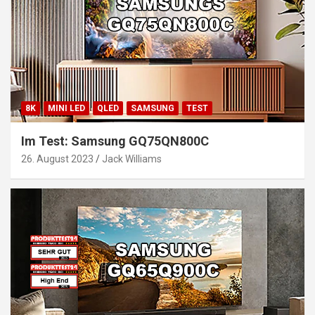
8K
MINI LED
QLED
SAMSUNG
TEST
Im Test: Samsung GQ75QN800C
26. August 2023
Jack Williams