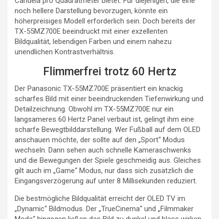
Candela pro Quadratmeter bietet. Für diejenigen, die eine
noch hellere Darstellung bevorzugen, könnte ein
höherpreisiges Modell erforderlich sein. Doch bereits der
TX-55MZ700E beeindruckt mit einer exzellenten
Bildqualität, lebendigen Farben und einem nahezu
unendlichen Kontrastverhältnis.
Flimmerfrei trotz 60 Hertz
Der Panasonic TX-55MZ700E präsentiert ein knackig
scharfes Bild mit einer beeindruckenden Tiefenwirkung und
Detailzeichnung. Obwohl im TX-55MZ700E nur ein
langsameres 60 Hertz Panel verbaut ist, gelingt ihm eine
scharfe Bewegtbilddarstellung. Wer Fußball auf dem OLED
anschauen möchte, der sollte auf den „Sport“ Modus
wechseln. Dann sehen auch schnelle Kameraschwenks
und die Bewegungen der Spiele geschmeidig aus. Gleiches
gilt auch im „Game“ Modus, nur dass sich zusätzlich die
Eingangsverzögerung auf unter 8 Millisekunden reduziert.
Die bestmögliche Bildqualität erreicht der OLED TV im
„Dynamic“ Bildmodus. Der „TrueCinema“ und „Filmmaker
Mode“ hingegen ließen das Bild zu dunkel und blass wirken.