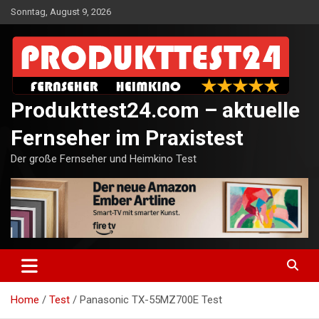
Skip
Sonntag, August 9, 2026
to
content
Produkttest24.com – aktuelle
Fernseher im Praxistest
Der große Fernseher und Heimkino Test
Home
Test
Panasonic TX-55MZ700E Test