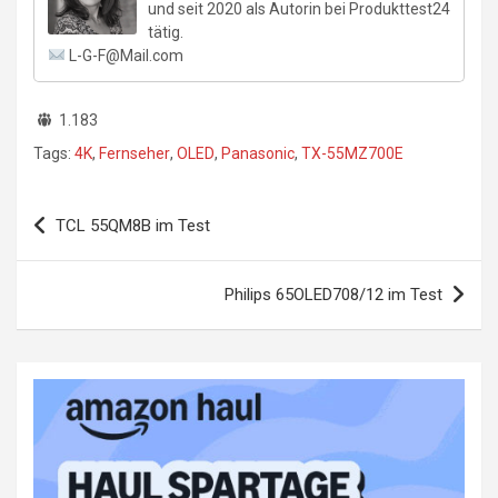
und seit 2020 als Autorin bei Produkttest24
tätig.
L-G-F@Mail.com
1.183
Tags:
4K
,
Fernseher
,
OLED
,
Panasonic
,
TX-55MZ700E
Beitragsnavigation
TCL 55QM8B im Test
Philips 65OLED708/12 im Test