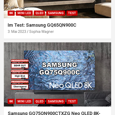
8K
MINI LED
QLED
SAMSUNG
TEST
Im Test: Samsung GQ65QN900C
3. Mai 2023
Sophia Wagner
8K
MINI LED
QLED
SAMSUNG
TEST
Samsung GQ75QN900CTXZG Neo QLED 8K-