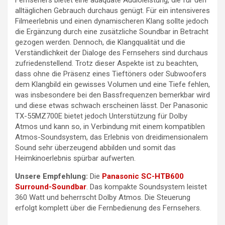
Fernsehers bietet eine adäquate Audioleistung, die für den
alltäglichen Gebrauch durchaus genügt. Für ein intensiveres
Filmeerlebnis und einen dynamischeren Klang sollte jedoch
die Ergänzung durch eine zusätzliche Soundbar in Betracht
gezogen werden. Dennoch, die Klangqualität und die
Verständlichkeit der Dialoge des Fernsehers sind durchaus
zufriedenstellend. Trotz dieser Aspekte ist zu beachten,
dass ohne die Präsenz eines Tieftöners oder Subwoofers
dem Klangbild ein gewisses Volumen und eine Tiefe fehlen,
was insbesondere bei den Bassfrequenzen bemerkbar wird
und diese etwas schwach erscheinen lässt. Der Panasonic
TX-55MZ700E bietet jedoch Unterstützung für Dolby
Atmos und kann so, in Verbindung mit einem kompatiblen
Atmos-Soundsystem, das Erlebnis von dreidimensionalem
Sound sehr überzeugend abbilden und somit das
Heimkinoerlebnis spürbar aufwerten.
Unsere Empfehlung:
Die
Panasonic SC-HTB600
Surround-Soundbar
. Das kompakte Soundsystem leistet
360 Watt und beherrscht Dolby Atmos. Die Steuerung
erfolgt komplett über die Fernbedienung des Fernsehers.