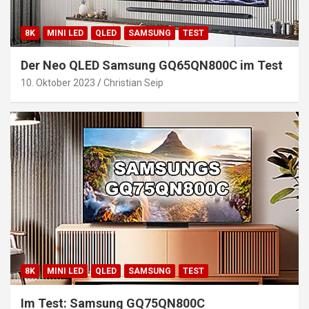
8K
MINI LED
QLED
SAMSUNG
TEST
Der Neo QLED Samsung GQ65QN800C im Test
10. Oktober 2023
Christian Seip
8K
MINI LED
QLED
SAMSUNG
TEST
Im Test: Samsung GQ75QN800C