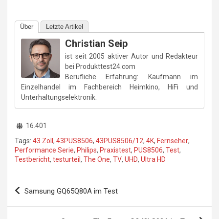
Über
Letzte Artikel
Christian Seip
ist seit 2005 aktiver Autor und Redakteur
bei Produkttest24.com
Berufliche Erfahrung: Kaufmann im
Einzelhandel im Fachbereich Heimkino, HiFi und
Unterhaltungselektronik.
16.401
Tags:
43 Zoll
,
43PUS8506
,
43PUS8506/12
,
4K
,
Fernseher
,
Performance Serie
,
Philips
,
Praxistest
,
PUS8506
,
Test
,
Testbericht
,
testurteil
,
The One
,
TV
,
UHD
,
Ultra HD
Beitragsnavigation
Samsung GQ65Q80A im Test