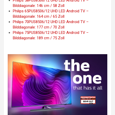
Philips 58PUS8506/12 UHD LED Android TV –
Bilddiagonale: 146 cm / 58 Zoll
Philips 65PUS8506/12 UHD LED Android TV –
Bilddiagonale: 164 cm / 65 Zoll
Philips 70PUS8506/12 UHD LED Android TV –
Bilddiagonale: 177 cm / 70 Zoll
Philips 75PUS8506/12 UHD LED Android TV –
Bilddiagonale: 189 cm / 75 Zoll