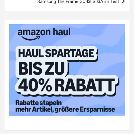
Samsung The Frame GQ43LS03A im Test