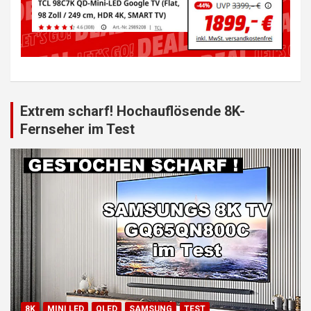
Extrem scharf! Hochauflösende 8K-
Fernseher im Test
8K
MINI LED
QLED
SAMSUNG
TEST