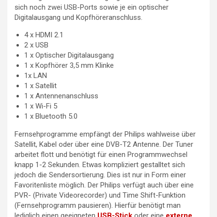
sich noch zwei USB-Ports sowie je ein optischer
Digitalausgang und Kopfhöreranschluss.
4 x HDMI 2.1
2 x USB
1 x Optischer Digitalausgang
1 x Kopfhörer 3,5 mm Klinke
1x LAN
1 x Satellit
1 x Antennenanschluss
1 x Wi-Fi 5
1 x Bluetooth 5.0
Fernsehprogramme empfängt der Philips wahlweise über
Satellit, Kabel oder über eine DVB-T2 Antenne. Der Tuner
arbeitet flott und benötigt für einen Programmwechsel
knapp 1-2 Sekunden. Etwas kompliziert gestalltet sich
jedoch die Sendersortierung. Dies ist nur in Form einer
Favoritenliste möglich. Der Philips verfügt auch über eine
PVR- (Private Videorecorder) und Time Shift-Funktion
(Fernsehprogramm pausieren). Hierfür benötigt man
lediglich einen geeigneten
USB-Stick
oder eine
externe