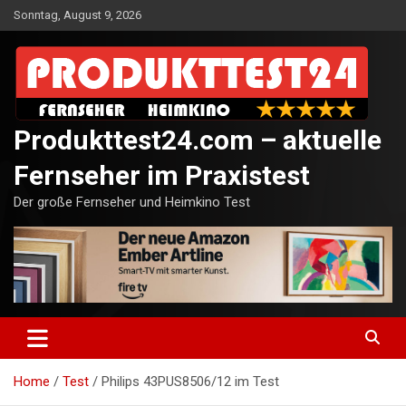
Skip
Sonntag, August 9, 2026
to
content
Produkttest24.com – aktuelle
Fernseher im Praxistest
Der große Fernseher und Heimkino Test
Home
Test
Philips 43PUS8506/12 im Test