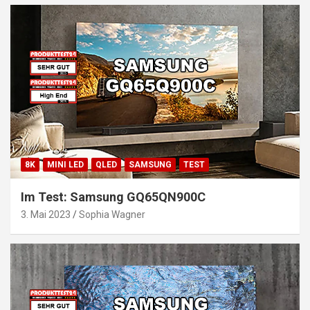
8K
MINI LED
QLED
SAMSUNG
TEST
Im Test: Samsung GQ65QN900C
3. Mai 2023
Sophia Wagner