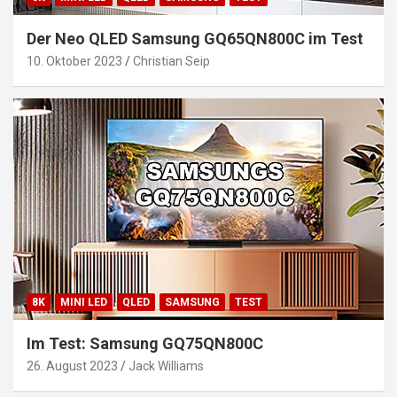
Der Neo QLED Samsung GQ65QN800C im Test
10. Oktober 2023
Christian Seip
8K
MINI LED
QLED
SAMSUNG
TEST
Im Test: Samsung GQ75QN800C
26. August 2023
Jack Williams