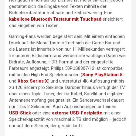
Navigation innerhalb der Dienste ist meist einfach, jedoch
gestaltet sich die Eingabe von Texten mithilfe der
Bildschirmtastatur mühsam und zeitaufwendig. Eine
kabellose Bluetooth Tastatur mit Touchpad
erleichtert
das Eingeben von Texten.
Gaming-Fans werden begeistert sein. Mit einem einfachen
Druck auf die Menü-Taste öffnet sich die Game Bar und
die Latenz ist innerhalb von nur 11 Millisekunden verringert.
Im unteren Bildschirmrand werden alle wichtigen Daten wie
Bildrate, Auflösung, HDR-Format und der eingestellte
Farbraum angezeigt. Philips 50PUS8807/12 ist kompatibel
mit beiden High End Spielekonsolen (
Sony PlayStation 5
und
Xbox Series X
) und unterstützt 4K-Auflösung mit bis
zu 120 Bildern pro Sekunde. Darüber hinaus verfügt der TV
über einen Triple-Tuner, der für Kabel, Satellit und digitalen
Antennenempfang geeignet ist. Ein Senderwechsel dauert
nur 1 bis 2 Sekunden. Auch Aufzeichnungen auf einen
USB-Stick
oder eine
externe USB-Festplatte
mit einer
Speicherkapazität von maximal 2 TB sind möglich – jedoch
nur auf dem Sender, der gerade läuft.