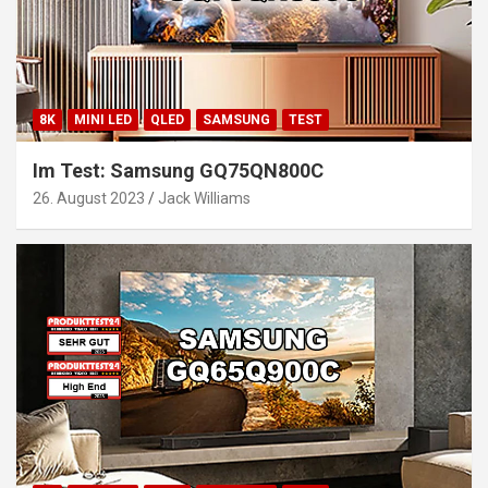
8K
MINI LED
QLED
SAMSUNG
TEST
Im Test: Samsung GQ75QN800C
26. August 2023
Jack Williams