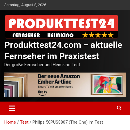
Skip
Samstag, August 8, 2026
to
content
Produkttest24.com – aktuelle
Fernseher im Praxistest
Der große Fernseher und Heimkino Test
Home
Test
Philips 50PUS8807 (The One) im Test