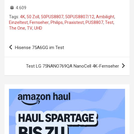
4.609
Tags:
4K
,
50 Zoll
,
50PUS8807
,
50PUS8807/12
,
Ambilight
,
Einzeltest
,
Fernseher
,
Philips
,
Praxistest
,
PUS8807
,
Test
,
The One
,
TV
,
UHD
Beitragsnavigation
Hisense 75A6GG im Test
Test LG 75NANO769QA NanoCell 4K-Fernseher