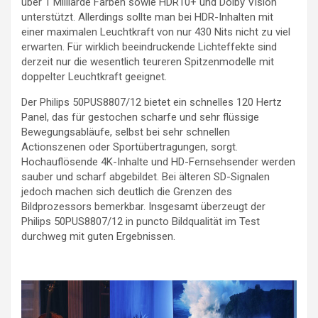
über 1 Milliarde Farben sowie HDR10+ und Dolby Vision
unterstützt. Allerdings sollte man bei HDR-Inhalten mit
einer maximalen Leuchtkraft von nur 430 Nits nicht zu viel
erwarten. Für wirklich beeindruckende Lichteffekte sind
derzeit nur die wesentlich teureren Spitzenmodelle mit
doppelter Leuchtkraft geeignet.
Der Philips 50PUS8807/12 bietet ein schnelles 120 Hertz
Panel, das für gestochen scharfe und sehr flüssige
Bewegungsabläufe, selbst bei sehr schnellen
Actionszenen oder Sportübertragungen, sorgt.
Hochauflösende 4K-Inhalte und HD-Fernsehsender werden
sauber und scharf abgebildet. Bei älteren SD-Signalen
jedoch machen sich deutlich die Grenzen des
Bildprozessors bemerkbar. Insgesamt überzeugt der
Philips 50PUS8807/12 in puncto Bildqualität im Test
durchweg mit guten Ergebnissen.