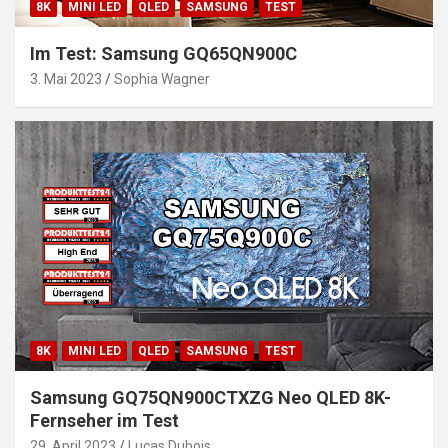
8K
MINI LED
QLED
SAMSUNG
TEST
Im Test: Samsung GQ65QN900C
3. Mai 2023
Sophia Wagner
8K
MINI LED
QLED
SAMSUNG
TEST
Samsung GQ75QN900CTXZG Neo QLED 8K-
Fernseher im Test
29. April 2023
Lucas Dubois