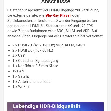
Anschlüsse
Es stehen insgesamt vier HDMI-Eingänge zur Verfügung,
die externe Geräte, wie
Blu-Ray Player
oder
Spielekonsolen, unterstützen. Zwei der Eingänge bieten
den neuesten HDMI 2.1 Standard mit 4K und 120 FPS
sowie Zusatzfunktionen wie eARC, ALLM und VRR. Auf
analoge Video-Eingänge hat der Hersteller leider verzichtet.
2 x HDMI 2.1 (4K / 120 Hz) VRR, ALLM, eARC
2 x HDMI 2.0 (4K / 60 Hz)
2 x USB
1 x Optischer Digitalausgang
1 x Kopfhörer 3,5 mm Klinke
1x LAN
1 x Satellit
1 x Antennenanschluss
1 x Wi-Fi 5