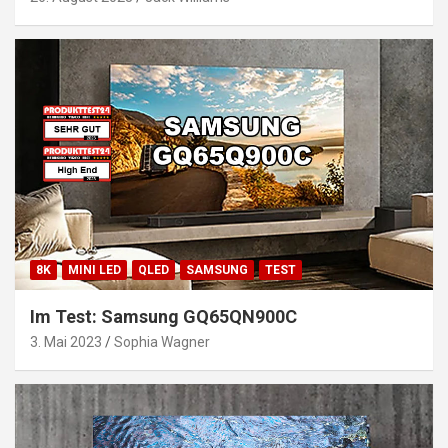
8K
MINI LED
QLED
SAMSUNG
TEST
Im Test: Samsung GQ65QN900C
3. Mai 2023
Sophia Wagner