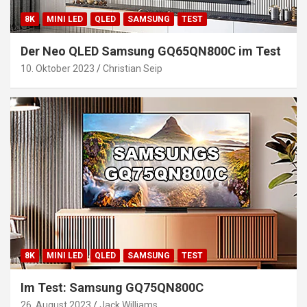
8K
MINI LED
QLED
SAMSUNG
TEST
Der Neo QLED Samsung GQ65QN800C im Test
10. Oktober 2023
Christian Seip
8K
MINI LED
QLED
SAMSUNG
TEST
Im Test: Samsung GQ75QN800C
26. August 2023
Jack Williams