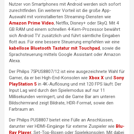
Nutzer von Smartphones mit Android werden sich sofort
zurechtfinden. Ein weiterer Vorteil ist die große App-
Auswahl mit vorinstallierten Streaming-Diensten wie
Amazon Prime Video
, Netflix, Disney+ oder SkyQ. Mit 4
GB RAM und einem schnellen 4-Kern-Prozessor bewährt
sich Android TV zusätzlich und führt sämtliche Eingaben
flott aus. Für eine bessere Steuerung empfehlen wir eine
kabellose Bluetooth Tastatur mit Touchpad
, sowie die
Sprachsteuerung mittels Google Assistant oder Amazon
Alexa.
Der Philips 75PUS8807/12 ist eine ausgezeichnete Wahl für
Gamer, da er bei High-End-Konsolen wie
Xbox X
und
Sony
PlayStation 5
in 4K-Auflösung und mit 120 FPS läuft. Der
Input Lag wird durch den Spielemodus auf nur 11
Millisekunden verringert, und die Game Bar am unteren
Bildschirmrand zeigt Bildrate, HDR-Format, sowie den
Farbraum an.
Der Philips PUS8807 bietet eine Fülle an Anschlüssen,
darunter vier HDMI-Eingänge für externe Zuspieler wie
Blu-
Ray Player
, Set-Top-Boxen oder Spielekonsolen. Mit dabei