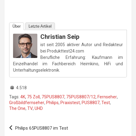
Über
Letzte Artikel
Christian Seip
ist seit 2005 aktiver Autor und Redakteur
bei Produkttest24.com
Berufliche Erfahrung: Kaufmann im
Einzelhandel im Fachbereich Heimkino, HiFi und
Unterhaltungselektronik.
4.518
Tags:
4K
,
75 Zoll
,
75PUS8807
,
75PUS8807/12
,
Fernseher
,
Großbildfernseher
,
Philips
,
Praxistest
,
PUS8807
,
Test
,
The One
,
TV
,
UHD
Beitragsnavigation
Philips 65PUS8807 im Test