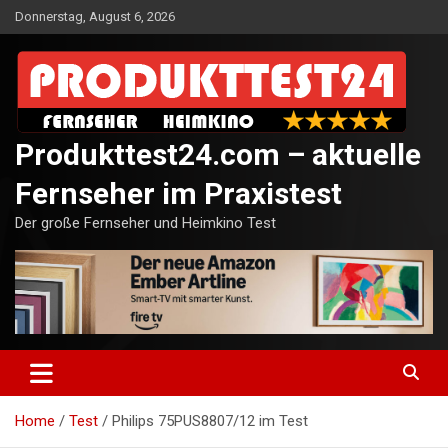
Skip
Donnerstag, August 6, 2026
to
content
Produkttest24.com – aktuelle
Fernseher im Praxistest
Der große Fernseher und Heimkino Test
Home
Test
Philips 75PUS8807/12 im Test