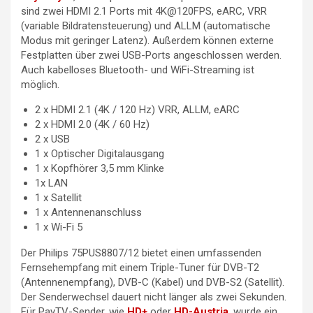
sind zwei HDMI 2.1 Ports mit 4K@120FPS, eARC, VRR
(variable Bildratensteuerung) und ALLM (automatische
Modus mit geringer Latenz). Außerdem können externe
Festplatten über zwei USB-Ports angeschlossen werden.
Auch kabelloses Bluetooth- und WiFi-Streaming ist
möglich.
2 x HDMI 2.1 (4K / 120 Hz) VRR, ALLM, eARC
2 x HDMI 2.0 (4K / 60 Hz)
2 x USB
1 x Optischer Digitalausgang
1 x Kopfhörer 3,5 mm Klinke
1x LAN
1 x Satellit
1 x Antennenanschluss
1 x Wi-Fi 5
Der Philips 75PUS8807/12 bietet einen umfassenden
Fernsehempfang mit einem Triple-Tuner für DVB-T2
(Antennenempfang), DVB-C (Kabel) und DVB-S2 (Satellit).
Der Senderwechsel dauert nicht länger als zwei Sekunden.
Für PayTV-Sender, wie
HD+
oder
HD-Austria
, wurde ein