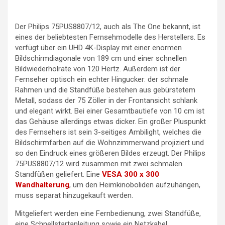
Der Philips 75PUS8807/12, auch als The One bekannt, ist
eines der beliebtesten Fernsehmodelle des Herstellers. Es
verfügt über ein UHD 4K-Display mit einer enormen
Bildschirmdiagonale von 189 cm und einer schnellen
Bildwiederholrate von 120 Hertz. Außerdem ist der
Fernseher optisch ein echter Hingucker: der schmale
Rahmen und die Standfüße bestehen aus gebürstetem
Metall, sodass der 75 Zöller in der Frontansicht schlank
und elegant wirkt. Bei einer Gesamtbautiefe von 10 cm ist
das Gehäuse allerdings etwas dicker. Ein großer Pluspunkt
des Fernsehers ist sein 3-seitiges Ambilight, welches die
Bildschirmfarben auf die Wohnzimmerwand projiziert und
so den Eindruck eines größeren Bildes erzeugt. Der Philips
75PUS8807/12 wird zusammen mit zwei schmalen
Standfüßen geliefert. Eine
VESA 300 x 300
Wandhalterung
, um den Heimkinoboliden aufzuhängen,
muss separat hinzugekauft werden.
Mitgeliefert werden eine Fernbedienung, zwei Standfüße,
eine Schnellstartanleitung sowie ein Netzkabel.